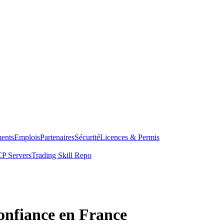
ents
Emplois
Partenaires
Sécurité
Licences & Permis
P Servers
Trading Skill Repo
confiance en France