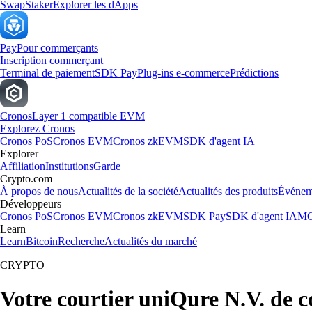
Swap
Staker
Explorer les dApps
Pay
Pour commerçants
Inscription commerçant
Terminal de paiement
SDK Pay
Plug-ins e-commerce
Prédictions
Cronos
Layer 1 compatible EVM
Explorez Cronos
Cronos PoS
Cronos EVM
Cronos zkEVM
SDK d'agent IA
Explorer
Affiliation
Institutions
Garde
Crypto.com
À propos de nous
Actualités de la société
Actualités des produits
Événem
Développeurs
Cronos PoS
Cronos EVM
Cronos zkEVM
SDK Pay
SDK d'agent IA
MC
Learn
Learn
Bitcoin
Recherche
Actualités du marché
CRYPTO
Votre courtier uniQure N.V. de 