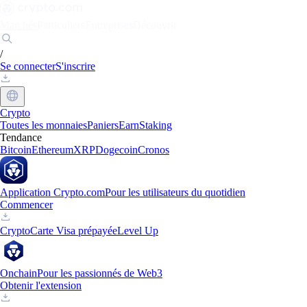
Marchés
Particuliers
Entreprises
Découvrir
/
Se connecter
S'inscrire
Crypto
Toutes les monnaies
Paniers
Earn
Staking
Tendance
Bitcoin
Ethereum
XRP
Dogecoin
Cronos
Application Crypto.com
Pour les utilisateurs du quotidien
Commencer
Crypto
Carte Visa prépayée
Level Up
Onchain
Pour les passionnés de Web3
Obtenir l'extension