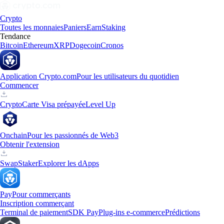
Crypto
Toutes les monnaies
Paniers
Earn
Staking
Tendance
Bitcoin
Ethereum
XRP
Dogecoin
Cronos
Application Crypto.com
Pour les utilisateurs du quotidien
Commencer
Crypto
Carte Visa prépayée
Level Up
Onchain
Pour les passionnés de Web3
Obtenir l'extension
Swap
Staker
Explorer les dApps
Pay
Pour commerçants
Inscription commerçant
Terminal de paiement
SDK Pay
Plug-ins e-commerce
Prédictions