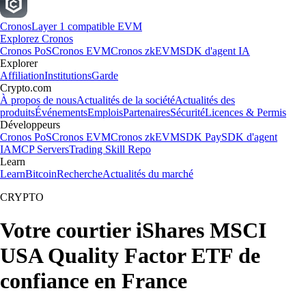
Cronos
Layer 1 compatible EVM
Explorez Cronos
Cronos PoS
Cronos EVM
Cronos zkEVM
SDK d'agent IA
Explorer
Affiliation
Institutions
Garde
Crypto.com
À propos de nous
Actualités de la société
Actualités des
produits
Événements
Emplois
Partenaires
Sécurité
Licences & Permis
Développeurs
Cronos PoS
Cronos EVM
Cronos zkEVM
SDK Pay
SDK d'agent
IA
MCP Servers
Trading Skill Repo
Learn
Learn
Bitcoin
Recherche
Actualités du marché
CRYPTO
Votre courtier iShares MSCI
USA Quality Factor ETF de
confiance en France