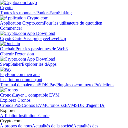
Crypto
Toutes les monnaies
Paniers
Earn
Staking
Application Crypto.com
Pour les utilisateurs du quotidien
Commencer
Crypto
Carte Visa prépayée
Level Up
Onchain
Pour les passionnés de Web3
Obtenir l'extension
Swap
Staker
Explorer les dApps
Pay
Pour commerçants
Inscription commerçant
Terminal de paiement
SDK Pay
Plug-ins e-commerce
Prédictions
Cronos
Layer 1 compatible EVM
Explorez Cronos
Cronos PoS
Cronos EVM
Cronos zkEVM
SDK d'agent IA
Explorer
Affiliation
Institutions
Garde
Crypto.com
À propos de nous
Actualités de la société
Actualités des