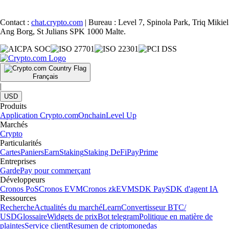
Contact :
chat.crypto.com
| Bureau : Level 7, Spinola Park, Triq Mikiel
Ang Borg, St Julians SPK 1000 Malte.
Français
|
USD
Produits
Application Crypto.com
Onchain
Level Up
Marchés
Crypto
Particularités
Cartes
Paniers
Earn
Staking
Staking DeFi
Pay
Prime
Entreprises
Garde
Pay pour commerçant
Développeurs
Cronos PoS
Cronos EVM
Cronos zkEVM
SDK Pay
SDK d'agent IA
Ressources
Recherche
Actualités du marché
Learn
Convertisseur BTC/
USD
Glossaire
Widgets de prix
Bot telegram
Politique en matière de
plaintes
Service client
Resumen de criptomonedas