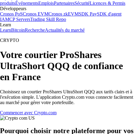
produits
Événements
Emplois
Partenaires
Sécurité
Licences & Permis
Développeurs
Cronos PoS
Cronos EVM
Cronos zkEVM
SDK Pay
SDK d'agent
IA
MCP Servers
Trading Skill Repo
Learn
Learn
Bitcoin
Recherche
Actualités du marché
CRYPTO
Votre courtier ProShares
UltraShort QQQ de confiance
en France
Choisissez un courtier ProShares UltraShort QQQ aux tarifs clairs et à
l'exécution simple. L'application Crypto.com vous connecte facilement
au marché pour gérer votre portefeuille.
Commencer avec Crypto.com
Pourquoi choisir notre plateforme pour vos