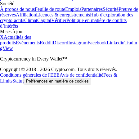
Société
À propos de nous
Feuille de route
Emplois
Partenaires
Sécurité
Preuve de
réserves
Affiliation
Licences & enregistrements
Hub d'exploration des
crypto-actifs
Climat
Capital
Vérifier
Politique en matière de conflits
d’intérêts
Mises à jour
X
Actualités des
produits
Événements
Reddit
Discord
Instagram
Facebook
Linkedin
Tradin
gView
Cryptocurrency in Every Wallet™
Copyright © 2018 - 2026 Crypto.com. Tous droits réservés.
Conditions générales de l'EEE
Avis de confidentialité
Fees &
Limits
Statut
Préférences en matière de cookies