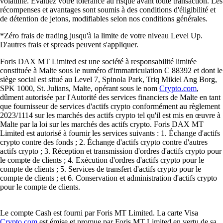
volatilité. Évaluez votre tolérance au risque avant toute transaction. Les
récompenses et avantages sont soumis à des conditions d'éligibilité et
de détention de jetons, modifiables selon nos conditions générales.
*Zéro frais de trading jusqu'à la limite de votre niveau Level Up.
D'autres frais et spreads peuvent s'appliquer.
Foris DAX MT Limited est une société à responsabilité limitée
constituée à Malte sous le numéro d'immatriculation C 88392 et dont le
siège social est situé au Level 7, Spinola Park, Triq Mikiel Ang Borg,
SPK 1000, St. Julians, Malte, opérant sous le nom
Crypto.com
,
dûment autorisée par l'Autorité des services financiers de Malte en tant
que fournisseur de services d'actifs crypto conformément au règlement
2023/1114 sur les marchés des actifs crypto tel qu'il est mis en œuvre à
Malte par la loi sur les marchés des actifs crypto. Foris DAX MT
Limited est autorisé à fournir les services suivants : 1. Échange d'actifs
crypto contre des fonds ; 2. Échange d'actifs crypto contre d'autres
actifs crypto ; 3. Réception et transmission d'ordres d'actifs crypto pour
le compte de clients ; 4. Exécution d'ordres d'actifs crypto pour le
compte de clients ; 5. Services de transfert d'actifs crypto pour le
compte de clients ; et 6. Conservation et administration d'actifs crypto
pour le compte de clients.
Le compte Cash est fourni par Foris MT Limited. La carte Visa
Crypto.com
est émise et promue par Foris MT Limited en vertu de sa