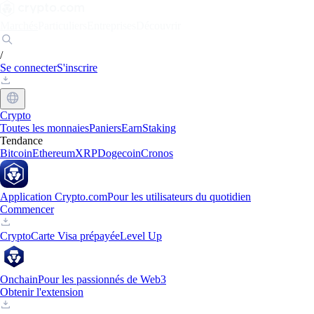
Marchés
Particuliers
Entreprises
Découvrir
/
Se connecter
S'inscrire
Crypto
Toutes les monnaies
Paniers
Earn
Staking
Tendance
Bitcoin
Ethereum
XRP
Dogecoin
Cronos
Application Crypto.com
Pour les utilisateurs du quotidien
Commencer
Crypto
Carte Visa prépayée
Level Up
Onchain
Pour les passionnés de Web3
Obtenir l'extension