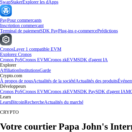
Swap
Staker
Explorer les dApps
Pay
Pour commerçants
Inscription commerçant
Terminal de paiement
SDK Pay
Plug-ins e-commerce
Prédictions
Cronos
Layer 1 compatible EVM
Explorez Cronos
Cronos PoS
Cronos EVM
Cronos zkEVM
SDK d'agent IA
Explorer
Affiliation
Institutions
Garde
Crypto.com
À propos de nous
Actualités de la société
Actualités des produits
Événem
Développeurs
Cronos PoS
Cronos EVM
Cronos zkEVM
SDK Pay
SDK d'agent IA
MC
Learn
Learn
Bitcoin
Recherche
Actualités du marché
CRYPTO
Votre courtier Papa John's Inter