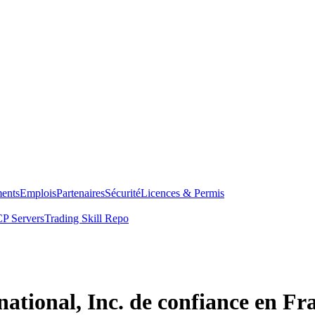
ents
Emplois
Partenaires
Sécurité
Licences & Permis
P Servers
Trading Skill Repo
national, Inc. de confiance en Fr