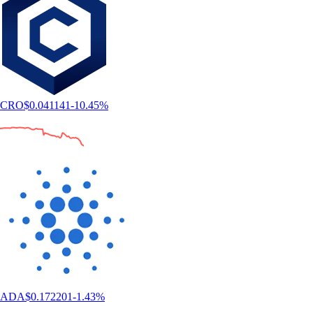
CRO
$
0.041141
-10.45
%
ADA
$
0.172201
-1.43
%