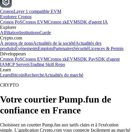
Cronos
Layer 1 compatible EVM
Explorez Cronos
Cronos PoS
Cronos EVM
Cronos zkEVM
SDK d'agent IA
Explorer
Affiliation
Institutions
Garde
Crypto.com
À propos de nous
Actualités de la société
Actualités des
produits
Événements
Emplois
Partenaires
Sécurité
Licences & Permis
Développeurs
Cronos PoS
Cronos EVM
Cronos zkEVM
SDK Pay
SDK d'agent
IA
MCP Servers
Trading Skill Repo
Learn
Learn
Bitcoin
Recherche
Actualités du marché
CRYPTO
Votre courtier Pump.fun de
confiance en France
Choisissez un courtier Pump.fun aux tarifs clairs et à l'exécution
simple. L'application Crypto.com vous connecte facilement au marché