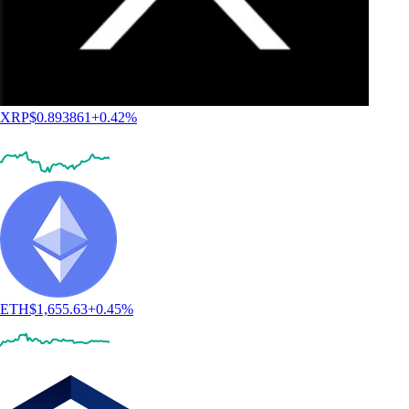
XRP
$
0.893861
+
0.42
%
ETH
$
1,655.63
+
0.45
%