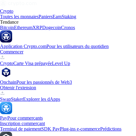
Crypto
Toutes les monnaies
Paniers
Earn
Staking
Tendance
Bitcoin
Ethereum
XRP
Dogecoin
Cronos
Application Crypto.com
Pour les utilisateurs du quotidien
Commencer
Crypto
Carte Visa prépayée
Level Up
Onchain
Pour les passionnés de Web3
Obtenir l'extension
Swap
Staker
Explorer les dApps
Pay
Pour commerçants
Inscription commerçant
Terminal de paiement
SDK Pay
Plug-ins e-commerce
Prédictions