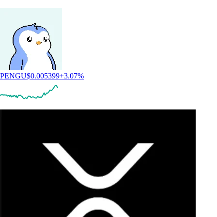
PENGU
$
0.005399
+
3.07
%