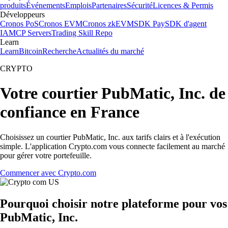
produits
Événements
Emplois
Partenaires
Sécurité
Licences & Permis
Développeurs
Cronos PoS
Cronos EVM
Cronos zkEVM
SDK Pay
SDK d'agent
IA
MCP Servers
Trading Skill Repo
Learn
Learn
Bitcoin
Recherche
Actualités du marché
CRYPTO
Votre courtier PubMatic, Inc. de
confiance en France
Choisissez un courtier PubMatic, Inc. aux tarifs clairs et à l'exécution
simple. L'application Crypto.com vous connecte facilement au marché
pour gérer votre portefeuille.
Commencer avec Crypto.com
Pourquoi choisir notre plateforme pour vos
PubMatic, Inc.