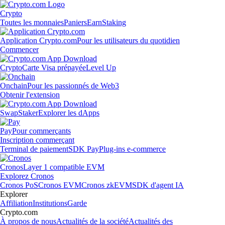
Crypto
Toutes les monnaies
Paniers
Earn
Staking
Application Crypto.com
Pour les utilisateurs du quotidien
Commencer
Crypto
Carte Visa prépayée
Level Up
Onchain
Pour les passionnés de Web3
Obtenir l'extension
Swap
Staker
Explorer les dApps
Pay
Pour commerçants
Inscription commerçant
Terminal de paiement
SDK Pay
Plug-ins e-commerce
Cronos
Layer 1 compatible EVM
Explorez Cronos
Cronos PoS
Cronos EVM
Cronos zkEVM
SDK d'agent IA
Explorer
Affiliation
Institutions
Garde
Crypto.com
À propos de nous
Actualités de la société
Actualités des