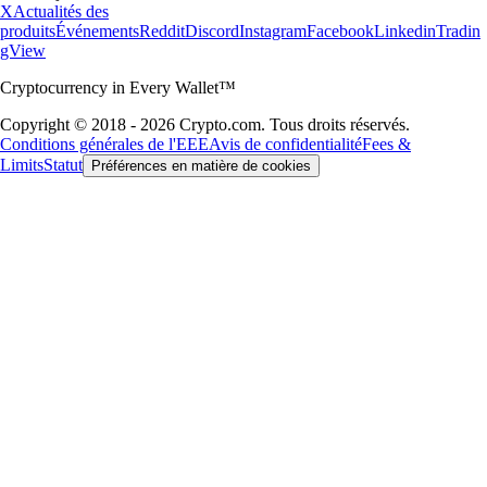
X
Actualités des
produits
Événements
Reddit
Discord
Instagram
Facebook
Linkedin
Tradin
gView
Cryptocurrency in Every Wallet™
Copyright © 2018 - 2026 Crypto.com. Tous droits réservés.
Conditions générales de l'EEE
Avis de confidentialité
Fees &
Limits
Statut
Préférences en matière de cookies