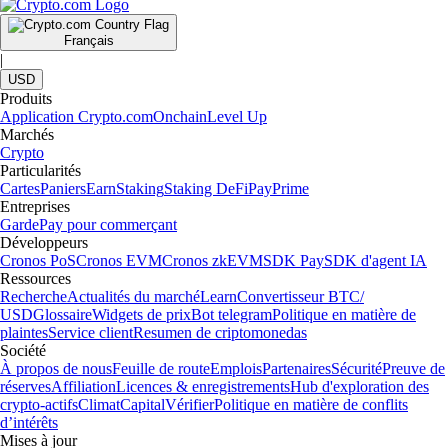
Français
|
USD
Produits
Application Crypto.com
Onchain
Level Up
Marchés
Crypto
Particularités
Cartes
Paniers
Earn
Staking
Staking DeFi
Pay
Prime
Entreprises
Garde
Pay pour commerçant
Développeurs
Cronos PoS
Cronos EVM
Cronos zkEVM
SDK Pay
SDK d'agent IA
Ressources
Recherche
Actualités du marché
Learn
Convertisseur BTC/
USD
Glossaire
Widgets de prix
Bot telegram
Politique en matière de
plaintes
Service client
Resumen de criptomonedas
Société
À propos de nous
Feuille de route
Emplois
Partenaires
Sécurité
Preuve de
réserves
Affiliation
Licences & enregistrements
Hub d'exploration des
crypto-actifs
Climat
Capital
Vérifier
Politique en matière de conflits
d’intérêts
Mises à jour