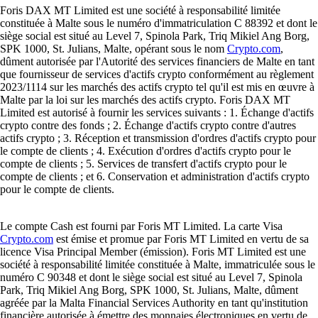
Foris DAX MT Limited est une société à responsabilité limitée
constituée à Malte sous le numéro d'immatriculation C 88392 et dont le
siège social est situé au Level 7, Spinola Park, Triq Mikiel Ang Borg,
SPK 1000, St. Julians, Malte, opérant sous le nom
Crypto.com
,
dûment autorisée par l'Autorité des services financiers de Malte en tant
que fournisseur de services d'actifs crypto conformément au règlement
2023/1114 sur les marchés des actifs crypto tel qu'il est mis en œuvre à
Malte par la loi sur les marchés des actifs crypto. Foris DAX MT
Limited est autorisé à fournir les services suivants : 1. Échange d'actifs
crypto contre des fonds ; 2. Échange d'actifs crypto contre d'autres
actifs crypto ; 3. Réception et transmission d'ordres d'actifs crypto pour
le compte de clients ; 4. Exécution d'ordres d'actifs crypto pour le
compte de clients ; 5. Services de transfert d'actifs crypto pour le
compte de clients ; et 6. Conservation et administration d'actifs crypto
pour le compte de clients.
Le compte Cash est fourni par Foris MT Limited. La carte Visa
Crypto.com
est émise et promue par Foris MT Limited en vertu de sa
licence Visa Principal Member (émission). Foris MT Limited est une
société à responsabilité limitée constituée à Malte, immatriculée sous le
numéro C 90348 et dont le siège social est situé au Level 7, Spinola
Park, Triq Mikiel Ang Borg, SPK 1000, St. Julians, Malte, dûment
agréée par la Malta Financial Services Authority en tant qu'institution
financière autorisée à émettre des monnaies électroniques en vertu de