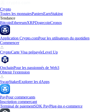
Crypto
Toutes les monnaies
Paniers
Earn
Staking
Tendance
Bitcoin
Ethereum
XRP
Dogecoin
Cronos
Application Crypto.com
Pour les utilisateurs du quotidien
Commencer
Crypto
Carte Visa prépayée
Level Up
Onchain
Pour les passionnés de Web3
Obtenir l'extension
Swap
Staker
Explorer les dApps
Pay
Pour commerçants
Inscription commerçant
Terminal de paiement
SDK Pay
Plug-ins e-commerce