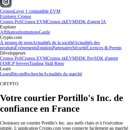
Cronos
Layer 1 compatible EVM
Explorez Cronos
Cronos PoS
Cronos EVM
Cronos zkEVM
SDK d'agent IA
Explorer
Affiliation
Institutions
Garde
Crypto.com
À propos de nous
Actualités de la société
Actualités des
produits
Événements
Emplois
Partenaires
Sécurité
Licences & Permis
Développeurs
Cronos PoS
Cronos EVM
Cronos zkEVM
SDK Pay
SDK d'agent
IA
MCP Servers
Trading Skill Repo
Learn
Learn
Bitcoin
Recherche
Actualités du marché
CRYPTO
Votre courtier Portillo's Inc. de
confiance en France
Choisissez un courtier Portillo's Inc. aux tarifs clairs et à l'exécution
simple. L'application Crypto.com vous connecte facilement au marché