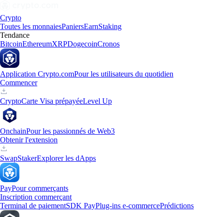
Crypto
Toutes les monnaies
Paniers
Earn
Staking
Tendance
Bitcoin
Ethereum
XRP
Dogecoin
Cronos
Application Crypto.com
Pour les utilisateurs du quotidien
Commencer
Crypto
Carte Visa prépayée
Level Up
Onchain
Pour les passionnés de Web3
Obtenir l'extension
Swap
Staker
Explorer les dApps
Pay
Pour commerçants
Inscription commerçant
Terminal de paiement
SDK Pay
Plug-ins e-commerce
Prédictions