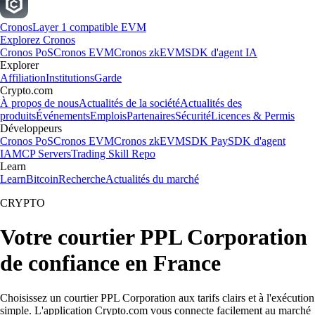
Cronos
Layer 1 compatible EVM
Explorez Cronos
Cronos PoS
Cronos EVM
Cronos zkEVM
SDK d'agent IA
Explorer
Affiliation
Institutions
Garde
Crypto.com
À propos de nous
Actualités de la société
Actualités des
produits
Événements
Emplois
Partenaires
Sécurité
Licences & Permis
Développeurs
Cronos PoS
Cronos EVM
Cronos zkEVM
SDK Pay
SDK d'agent
IA
MCP Servers
Trading Skill Repo
Learn
Learn
Bitcoin
Recherche
Actualités du marché
CRYPTO
Votre courtier PPL Corporation
de confiance en France
Choisissez un courtier PPL Corporation aux tarifs clairs et à l'exécution
simple. L'application Crypto.com vous connecte facilement au marché