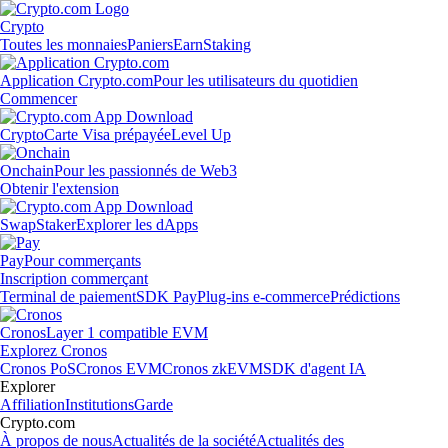
Crypto
Toutes les monnaies
Paniers
Earn
Staking
Application Crypto.com
Pour les utilisateurs du quotidien
Commencer
Crypto
Carte Visa prépayée
Level Up
Onchain
Pour les passionnés de Web3
Obtenir l'extension
Swap
Staker
Explorer les dApps
Pay
Pour commerçants
Inscription commerçant
Terminal de paiement
SDK Pay
Plug-ins e-commerce
Prédictions
Cronos
Layer 1 compatible EVM
Explorez Cronos
Cronos PoS
Cronos EVM
Cronos zkEVM
SDK d'agent IA
Explorer
Affiliation
Institutions
Garde
Crypto.com
À propos de nous
Actualités de la société
Actualités des