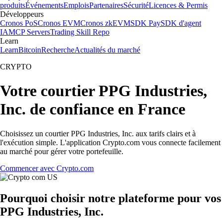
produits
Événements
Emplois
Partenaires
Sécurité
Licences & Permis
Développeurs
Cronos PoS
Cronos EVM
Cronos zkEVM
SDK Pay
SDK d'agent
IA
MCP Servers
Trading Skill Repo
Learn
Learn
Bitcoin
Recherche
Actualités du marché
CRYPTO
Votre courtier PPG Industries,
Inc. de confiance en France
Choisissez un courtier PPG Industries, Inc. aux tarifs clairs et à
l'exécution simple. L'application Crypto.com vous connecte facilement
au marché pour gérer votre portefeuille.
Commencer avec Crypto.com
Pourquoi choisir notre plateforme pour vos
PPG Industries, Inc.