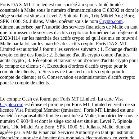
Foris DAX MT Limited est une société à responsabilité limitée
constituée à Malte sous le numéro d'immatriculation C 88392 et dont le
siège social est situé au Level 7, Spinola Park, Triq Mikiel Ang Borg,
SPK 1000, St. Julians, Malte, opérant sous le nom
Crypto.com
,
dûment autorisée par l'Autorité des services financiers de Malte en tant
que fournisseur de services d'actifs crypto conformément au règlement
2023/1114 sur les marchés des actifs crypto tel qu'il est mis en œuvre à
Malte par la loi sur les marchés des actifs crypto. Foris DAX MT
Limited est autorisé à fournir les services suivants : 1. Échange d'actifs
crypto contre des fonds ; 2. Échange d'actifs crypto contre d'autres
actifs crypto ; 3. Réception et transmission d'ordres d'actifs crypto pour
le compte de clients ; 4. Exécution d'ordres d'actifs crypto pour le
compte de clients ; 5. Services de transfert d'actifs crypto pour le
compte de clients ; et 6. Conservation et administration d'actifs crypto
pour le compte de clients.
Le compte Cash est fourni par Foris MT Limited. La carte Visa
Crypto.com
est émise et promue par Foris MT Limited en vertu de sa
licence Visa Principal Member (émission). Foris MT Limited est une
société à responsabilité limitée constituée à Malte, immatriculée sous le
numéro C 90348 et dont le siège social est situé au Level 7, Spinola
Park, Triq Mikiel Ang Borg, SPK 1000, St. Julians, Malte, dûment
agréée par la Malta Financial Services Authority en tant qu'institution
financière autorisée à émettre des monnaies électroniques en vertu de