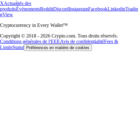
X
Actualités des
produits
Événements
Reddit
Discord
Instagram
Facebook
Linkedin
Tradin
gView
Cryptocurrency in Every Wallet™
Copyright © 2018 - 2026 Crypto.com. Tous droits réservés.
Conditions générales de l'EEE
Avis de confidentialité
Fees &
Limits
Statut
Préférences en matière de cookies