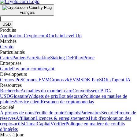
Français
|
USD
Produits
Application Crypto.com
Onchain
Level Up
Marchés
Crypto
Particularités
Cartes
Paniers
Earn
Staking
Staking DeFi
Pay
Prime
Entreprises
Garde
Pay pour commerçant
Développeurs
Cronos PoS
Cronos EVM
Cronos zkEVM
SDK Pay
SDK d'agent IA
Ressources
Recherche
Actualités du marché
Learn
Convertisseur BTC/
USD
Glossaire
Widgets de prix
Bot telegram
Politique en matière de
plaintes
Service client
Resumen de criptomonedas
Société
À propos de nous
Feuille de route
Emplois
Partenaires
Sécurité
Preuve de
réserves
Affiliation
Licences & enregistrements
Hub d'exploration des
crypto-actifs
Climat
Capital
Vérifier
Politique en matière de conflits
d’intérêts
Mises à jour