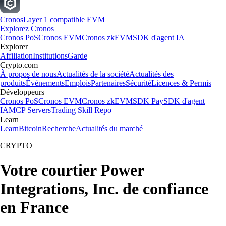
Cronos
Layer 1 compatible EVM
Explorez Cronos
Cronos PoS
Cronos EVM
Cronos zkEVM
SDK d'agent IA
Explorer
Affiliation
Institutions
Garde
Crypto.com
À propos de nous
Actualités de la société
Actualités des
produits
Événements
Emplois
Partenaires
Sécurité
Licences & Permis
Développeurs
Cronos PoS
Cronos EVM
Cronos zkEVM
SDK Pay
SDK d'agent
IA
MCP Servers
Trading Skill Repo
Learn
Learn
Bitcoin
Recherche
Actualités du marché
CRYPTO
Votre courtier Power
Integrations, Inc. de confiance
en France