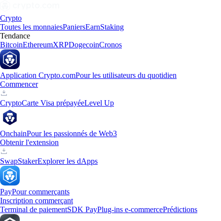
Crypto
Toutes les monnaies
Paniers
Earn
Staking
Tendance
Bitcoin
Ethereum
XRP
Dogecoin
Cronos
Application Crypto.com
Pour les utilisateurs du quotidien
Commencer
Crypto
Carte Visa prépayée
Level Up
Onchain
Pour les passionnés de Web3
Obtenir l'extension
Swap
Staker
Explorer les dApps
Pay
Pour commerçants
Inscription commerçant
Terminal de paiement
SDK Pay
Plug-ins e-commerce
Prédictions