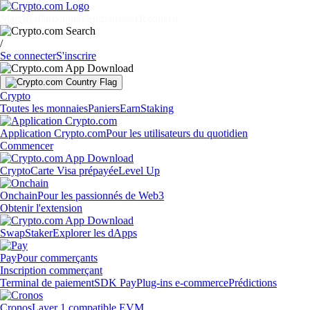
Marchés
Particuliers
Entreprises
Découvrir
/
Se connecter
S'inscrire
Crypto
Toutes les monnaies
Paniers
Earn
Staking
Application Crypto.com
Pour les utilisateurs du quotidien
Commencer
Crypto
Carte Visa prépayée
Level Up
Onchain
Pour les passionnés de Web3
Obtenir l'extension
Swap
Staker
Explorer les dApps
Pay
Pour commerçants
Inscription commerçant
Terminal de paiement
SDK Pay
Plug-ins e-commerce
Prédictions
Cronos
Layer 1 compatible EVM