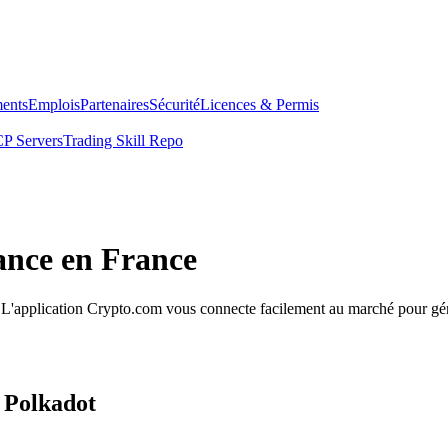
ents
Emplois
Partenaires
Sécurité
Licences & Permis
P Servers
Trading Skill Repo
iance en France
e. L'application Crypto.com vous connecte facilement au marché pour gére
 Polkadot