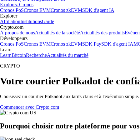
Explorez Cronos
Cronos PoS
Cronos EVM
Cronos zkEVM
SDK d'agent IA
Explorer
Affiliation
Institutions
Garde
Crypto.com
À propos de nous
Actualités de la société
Actualités des produits
Événem
Développeurs
Cronos PoS
Cronos EVM
Cronos zkEVM
SDK Pay
SDK d'agent IA
MC
Learn
Learn
Bitcoin
Recherche
Actualités du marché
CRYPTO
Votre courtier Polkadot de conf
Choisissez un courtier Polkadot aux tarifs clairs et à l'exécution simpl
Commencer avec Crypto.com
Pourquoi choisir notre plateforme pour vos