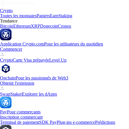
Crypto
Toutes les monnaies
Paniers
Earn
Staking
Tendance
Bitcoin
Ethereum
XRP
Dogecoin
Cronos
Application Crypto.com
Pour les utilisateurs du quotidien
Commencer
Crypto
Carte Visa prépayée
Level Up
Onchain
Pour les passionnés de Web3
Obtenir l'extension
Swap
Staker
Explorer les dApps
Pay
Pour commerçants
Inscription commerçant
Terminal de paiement
SDK Pay
Plug-ins e-commerce
Prédictions