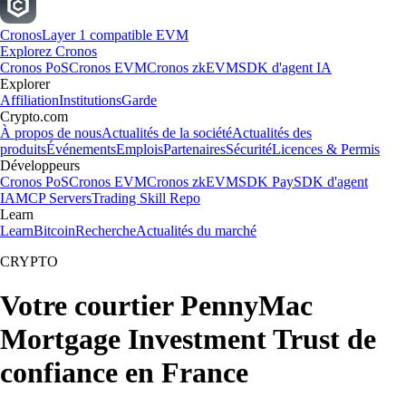
Cronos
Layer 1 compatible EVM
Explorez Cronos
Cronos PoS
Cronos EVM
Cronos zkEVM
SDK d'agent IA
Explorer
Affiliation
Institutions
Garde
Crypto.com
À propos de nous
Actualités de la société
Actualités des
produits
Événements
Emplois
Partenaires
Sécurité
Licences & Permis
Développeurs
Cronos PoS
Cronos EVM
Cronos zkEVM
SDK Pay
SDK d'agent
IA
MCP Servers
Trading Skill Repo
Learn
Learn
Bitcoin
Recherche
Actualités du marché
CRYPTO
Votre courtier PennyMac
Mortgage Investment Trust de
confiance en France