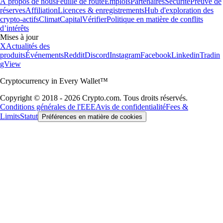
À propos de nous
Feuille de route
Emplois
Partenaires
Sécurité
Preuve de
réserves
Affiliation
Licences & enregistrements
Hub d'exploration des
crypto-actifs
Climat
Capital
Vérifier
Politique en matière de conflits
d’intérêts
Mises à jour
X
Actualités des
produits
Événements
Reddit
Discord
Instagram
Facebook
Linkedin
Tradin
gView
Cryptocurrency in Every Wallet™
Copyright © 2018 - 2026 Crypto.com. Tous droits réservés.
Conditions générales de l'EEE
Avis de confidentialité
Fees &
Limits
Statut
Préférences en matière de cookies