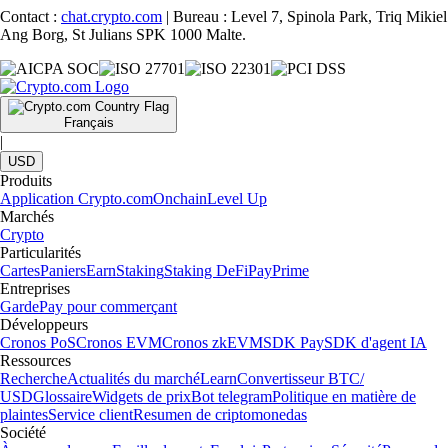
Contact :
chat.crypto.com
| Bureau : Level 7, Spinola Park, Triq Mikiel
Ang Borg, St Julians SPK 1000 Malte.
Français
|
USD
Produits
Application Crypto.com
Onchain
Level Up
Marchés
Crypto
Particularités
Cartes
Paniers
Earn
Staking
Staking DeFi
Pay
Prime
Entreprises
Garde
Pay pour commerçant
Développeurs
Cronos PoS
Cronos EVM
Cronos zkEVM
SDK Pay
SDK d'agent IA
Ressources
Recherche
Actualités du marché
Learn
Convertisseur BTC/
USD
Glossaire
Widgets de prix
Bot telegram
Politique en matière de
plaintes
Service client
Resumen de criptomonedas
Société