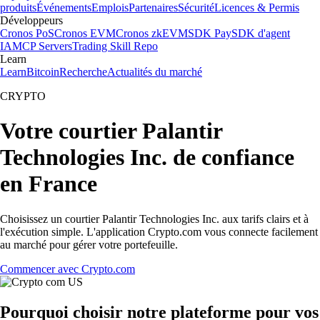
produits
Événements
Emplois
Partenaires
Sécurité
Licences & Permis
Développeurs
Cronos PoS
Cronos EVM
Cronos zkEVM
SDK Pay
SDK d'agent
IA
MCP Servers
Trading Skill Repo
Learn
Learn
Bitcoin
Recherche
Actualités du marché
CRYPTO
Votre courtier Palantir
Technologies Inc. de confiance
en France
Choisissez un courtier Palantir Technologies Inc. aux tarifs clairs et à
l'exécution simple. L'application Crypto.com vous connecte facilement
au marché pour gérer votre portefeuille.
Commencer avec Crypto.com
Pourquoi choisir notre plateforme pour vos