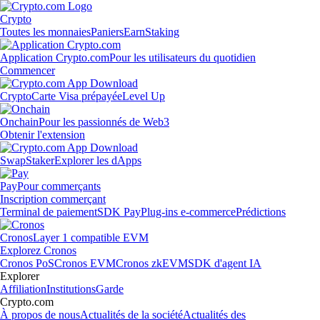
Crypto
Toutes les monnaies
Paniers
Earn
Staking
Application Crypto.com
Pour les utilisateurs du quotidien
Commencer
Crypto
Carte Visa prépayée
Level Up
Onchain
Pour les passionnés de Web3
Obtenir l'extension
Swap
Staker
Explorer les dApps
Pay
Pour commerçants
Inscription commerçant
Terminal de paiement
SDK Pay
Plug-ins e-commerce
Prédictions
Cronos
Layer 1 compatible EVM
Explorez Cronos
Cronos PoS
Cronos EVM
Cronos zkEVM
SDK d'agent IA
Explorer
Affiliation
Institutions
Garde
Crypto.com
À propos de nous
Actualités de la société
Actualités des