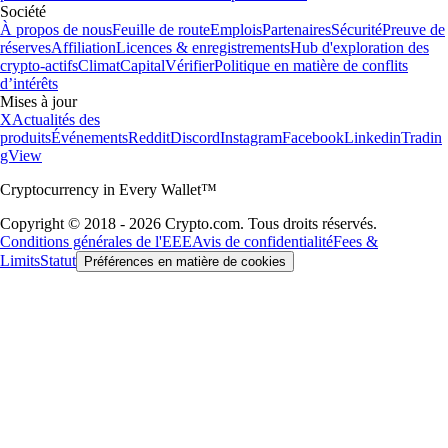
Société
À propos de nous
Feuille de route
Emplois
Partenaires
Sécurité
Preuve de
réserves
Affiliation
Licences & enregistrements
Hub d'exploration des
crypto-actifs
Climat
Capital
Vérifier
Politique en matière de conflits
d’intérêts
Mises à jour
X
Actualités des
produits
Événements
Reddit
Discord
Instagram
Facebook
Linkedin
Tradin
gView
Cryptocurrency in Every Wallet™
Copyright © 2018 - 2026 Crypto.com. Tous droits réservés.
Conditions générales de l'EEE
Avis de confidentialité
Fees &
Limits
Statut
Préférences en matière de cookies