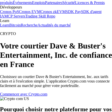
produits
Événements
Emplois
Partenaires
Sécurité
Licences & Permis
Développeurs
Cronos PoS
Cronos EVM
Cronos zkEVM
SDK Pay
SDK d'agent
IA
MCP Servers
Trading Skill Repo
Learn
Learn
Bitcoin
Recherche
Actualités du marché
CRYPTO
Votre courtier Dave & Buster's
Entertainment, Inc. de confiance
en France
Choisissez un courtier Dave & Buster's Entertainment, Inc. aux tarifs
clairs et à l'exécution simple. L'application Crypto.com vous connecte
facilement au marché pour gérer votre portefeuille.
Commencer avec Crypto.com
Pourquoi choisir notre plateforme pour vos