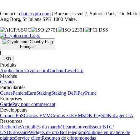
Contact :
chat.crypto.com
| Bureau : Level 7, Spinola Park, Triq Mikiel
Ang Borg, St Julians SPK 1000 Malte.
Français
|
USD
Produits
Application Crypto.com
Onchain
Level Up
Marchés
Crypto
Particularités
Cartes
Paniers
Earn
Staking
Staking DeFi
Pay
Prime
Entreprises
Garde
Pay pour commerçant
Développeurs
Cronos PoS
Cronos EVM
Cronos zkEVM
SDK Pay
SDK d'agent IA
Ressources
Recherche
Actualités du marché
Learn
Convertisseur BTC/
USD
Glossaire
Widgets de prix
Bot telegram
Politique en matière de
plaintes
Service client
Resumen de criptomonedas