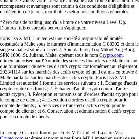
volatilité. Évaluez votre tolérance au risque avant toute transaction. Les
récompenses et avantages sont soumis à des conditions d'éligibilité et
de détention de jetons, modifiables selon nos conditions générales.
*Zéro frais de trading jusqu'à la limite de votre niveau Level Up.
D'autres frais et spreads peuvent s'appliquer.
Foris DAX MT Limited est une société à responsabilité limitée
constituée à Malte sous le numéro d'immatriculation C 88392 et dont le
siège social est situé au Level 7, Spinola Park, Triq Mikiel Ang Borg,
SPK 1000, St. Julians, Malte, opérant sous le nom
Crypto.com
,
dûment autorisée par l'Autorité des services financiers de Malte en tant
que fournisseur de services d'actifs crypto conformément au règlement
2023/1114 sur les marchés des actifs crypto tel qu'il est mis en œuvre à
Malte par la loi sur les marchés des actifs crypto. Foris DAX MT
Limited est autorisé à fournir les services suivants : 1. Échange d'actifs
crypto contre des fonds ; 2. Échange d'actifs crypto contre d'autres
actifs crypto ; 3. Réception et transmission d'ordres d'actifs crypto pour
le compte de clients ; 4. Exécution d'ordres d'actifs crypto pour le
compte de clients ; 5. Services de transfert d'actifs crypto pour le
compte de clients ; et 6. Conservation et administration d'actifs crypto
pour le compte de clients.
Le compte Cash est fourni par Foris MT Limited. La carte Visa
Crypto.com
est émise et promue par Foris MT Limited en vertu de sa