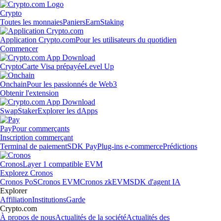
Crypto
Toutes les monnaies
Paniers
Earn
Staking
Application Crypto.com
Pour les utilisateurs du quotidien
Commencer
Crypto
Carte Visa prépayée
Level Up
Onchain
Pour les passionnés de Web3
Obtenir l'extension
Swap
Staker
Explorer les dApps
Pay
Pour commerçants
Inscription commerçant
Terminal de paiement
SDK Pay
Plug-ins e-commerce
Prédictions
Cronos
Layer 1 compatible EVM
Explorez Cronos
Cronos PoS
Cronos EVM
Cronos zkEVM
SDK d'agent IA
Explorer
Affiliation
Institutions
Garde
Crypto.com
À propos de nous
Actualités de la société
Actualités des