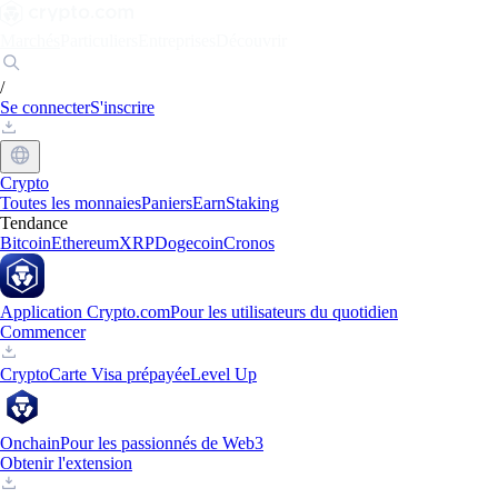
Marchés
Particuliers
Entreprises
Découvrir
/
Se connecter
S'inscrire
Crypto
Toutes les monnaies
Paniers
Earn
Staking
Tendance
Bitcoin
Ethereum
XRP
Dogecoin
Cronos
Application Crypto.com
Pour les utilisateurs du quotidien
Commencer
Crypto
Carte Visa prépayée
Level Up
Onchain
Pour les passionnés de Web3
Obtenir l'extension