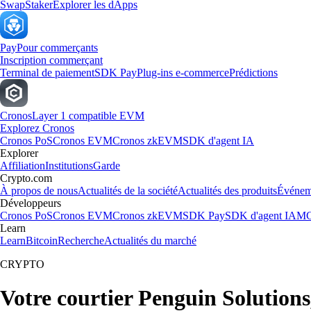
Swap
Staker
Explorer les dApps
Pay
Pour commerçants
Inscription commerçant
Terminal de paiement
SDK Pay
Plug-ins e-commerce
Prédictions
Cronos
Layer 1 compatible EVM
Explorez Cronos
Cronos PoS
Cronos EVM
Cronos zkEVM
SDK d'agent IA
Explorer
Affiliation
Institutions
Garde
Crypto.com
À propos de nous
Actualités de la société
Actualités des produits
Événem
Développeurs
Cronos PoS
Cronos EVM
Cronos zkEVM
SDK Pay
SDK d'agent IA
MC
Learn
Learn
Bitcoin
Recherche
Actualités du marché
CRYPTO
Votre courtier Penguin Solutions