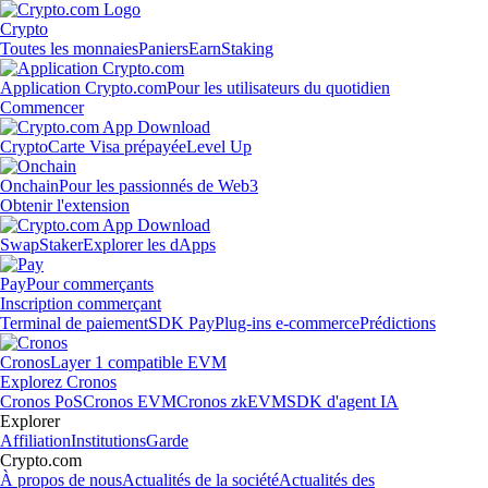
Crypto
Toutes les monnaies
Paniers
Earn
Staking
Application Crypto.com
Pour les utilisateurs du quotidien
Commencer
Crypto
Carte Visa prépayée
Level Up
Onchain
Pour les passionnés de Web3
Obtenir l'extension
Swap
Staker
Explorer les dApps
Pay
Pour commerçants
Inscription commerçant
Terminal de paiement
SDK Pay
Plug-ins e-commerce
Prédictions
Cronos
Layer 1 compatible EVM
Explorez Cronos
Cronos PoS
Cronos EVM
Cronos zkEVM
SDK d'agent IA
Explorer
Affiliation
Institutions
Garde
Crypto.com
À propos de nous
Actualités de la société
Actualités des