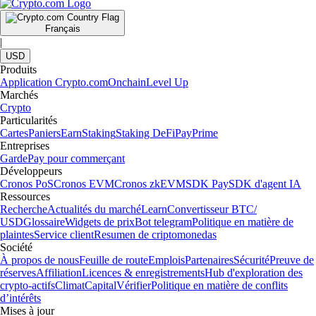
Français
|
USD
Produits
Application Crypto.com
Onchain
Level Up
Marchés
Crypto
Particularités
Cartes
Paniers
Earn
Staking
Staking DeFi
Pay
Prime
Entreprises
Garde
Pay pour commerçant
Développeurs
Cronos PoS
Cronos EVM
Cronos zkEVM
SDK Pay
SDK d'agent IA
Ressources
Recherche
Actualités du marché
Learn
Convertisseur BTC/
USD
Glossaire
Widgets de prix
Bot telegram
Politique en matière de
plaintes
Service client
Resumen de criptomonedas
Société
À propos de nous
Feuille de route
Emplois
Partenaires
Sécurité
Preuve de
réserves
Affiliation
Licences & enregistrements
Hub d'exploration des
crypto-actifs
Climat
Capital
Vérifier
Politique en matière de conflits
d’intérêts
Mises à jour