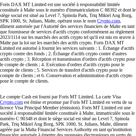
Foris DAX MT Limited est une société à responsabilité limitée
constituée à Malte sous le numéro d'immatriculation C 88392 et dont le
siège social est situé au Level 7, Spinola Park, Triq Mikiel Ang Borg,
SPK 1000, St. Julians, Malte, opérant sous le nom
Crypto.com
,
dûment autorisée par l'Autorité des services financiers de Malte en tant
que fournisseur de services d'actifs crypto conformément au règlement
2023/1114 sur les marchés des actifs crypto tel qu'il est mis en œuvre à
Malte par la loi sur les marchés des actifs crypto. Foris DAX MT
Limited est autorisé à fournir les services suivants : 1. Échange d'actifs
crypto contre des fonds ; 2. Échange d'actifs crypto contre d'autres
actifs crypto ; 3. Réception et transmission d'ordres d'actifs crypto pour
le compte de clients ; 4. Exécution d'ordres d'actifs crypto pour le
compte de clients ; 5. Services de transfert d'actifs crypto pour le
compte de clients ; et 6. Conservation et administration d'actifs crypto
pour le compte de clients.
Le compte Cash est fourni par Foris MT Limited. La carte Visa
Crypto.com
est émise et promue par Foris MT Limited en vertu de sa
licence Visa Principal Member (émission). Foris MT Limited est une
société à responsabilité limitée constituée à Malte, immatriculée sous le
numéro C 90348 et dont le siège social est situé au Level 7, Spinola
Park, Triq Mikiel Ang Borg, SPK 1000, St. Julians, Malte, dûment
agréée par la Malta Financial Services Authority en tant qu'institution
financière autorisée à émettre des monnaies électroniques en vertu de