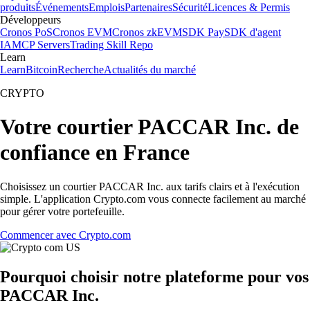
produits
Événements
Emplois
Partenaires
Sécurité
Licences & Permis
Développeurs
Cronos PoS
Cronos EVM
Cronos zkEVM
SDK Pay
SDK d'agent
IA
MCP Servers
Trading Skill Repo
Learn
Learn
Bitcoin
Recherche
Actualités du marché
CRYPTO
Votre courtier PACCAR Inc. de
confiance en France
Choisissez un courtier PACCAR Inc. aux tarifs clairs et à l'exécution
simple. L'application Crypto.com vous connecte facilement au marché
pour gérer votre portefeuille.
Commencer avec Crypto.com
Pourquoi choisir notre plateforme pour vos
PACCAR Inc.