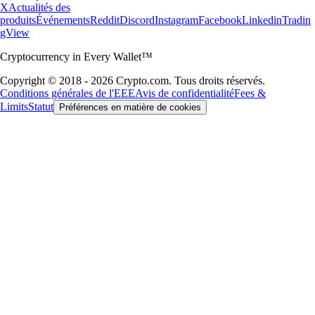
X
Actualités des
produits
Événements
Reddit
Discord
Instagram
Facebook
Linkedin
Tradin
gView
Cryptocurrency in Every Wallet™
Copyright © 2018 - 2026 Crypto.com. Tous droits réservés.
Conditions générales de l'EEE
Avis de confidentialité
Fees &
Limits
Statut
Préférences en matière de cookies