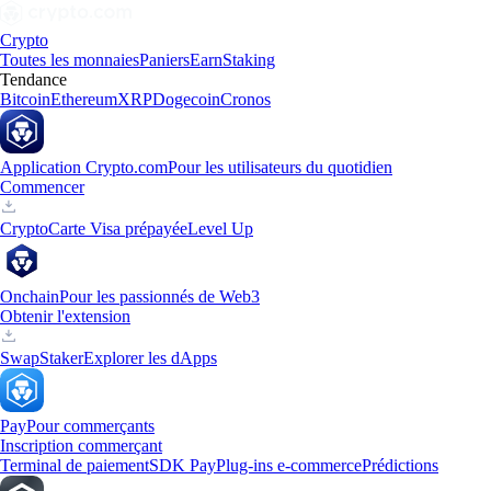
Crypto
Toutes les monnaies
Paniers
Earn
Staking
Tendance
Bitcoin
Ethereum
XRP
Dogecoin
Cronos
Application Crypto.com
Pour les utilisateurs du quotidien
Commencer
Crypto
Carte Visa prépayée
Level Up
Onchain
Pour les passionnés de Web3
Obtenir l'extension
Swap
Staker
Explorer les dApps
Pay
Pour commerçants
Inscription commerçant
Terminal de paiement
SDK Pay
Plug-ins e-commerce
Prédictions