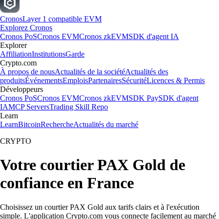
Cronos
Layer 1 compatible EVM
Explorez Cronos
Cronos PoS
Cronos EVM
Cronos zkEVM
SDK d'agent IA
Explorer
Affiliation
Institutions
Garde
Crypto.com
À propos de nous
Actualités de la société
Actualités des
produits
Événements
Emplois
Partenaires
Sécurité
Licences & Permis
Développeurs
Cronos PoS
Cronos EVM
Cronos zkEVM
SDK Pay
SDK d'agent
IA
MCP Servers
Trading Skill Repo
Learn
Learn
Bitcoin
Recherche
Actualités du marché
CRYPTO
Votre courtier PAX Gold de
confiance en France
Choisissez un courtier PAX Gold aux tarifs clairs et à l'exécution
simple. L'application Crypto.com vous connecte facilement au marché