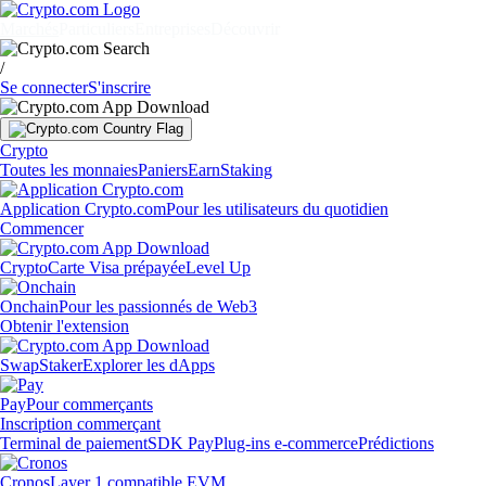
Marchés
Particuliers
Entreprises
Découvrir
/
Se connecter
S'inscrire
Crypto
Toutes les monnaies
Paniers
Earn
Staking
Application Crypto.com
Pour les utilisateurs du quotidien
Commencer
Crypto
Carte Visa prépayée
Level Up
Onchain
Pour les passionnés de Web3
Obtenir l'extension
Swap
Staker
Explorer les dApps
Pay
Pour commerçants
Inscription commerçant
Terminal de paiement
SDK Pay
Plug-ins e-commerce
Prédictions
Cronos
Layer 1 compatible EVM