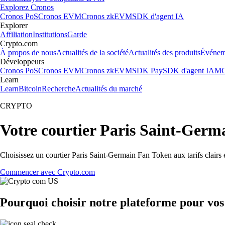
Explorez Cronos
Cronos PoS
Cronos EVM
Cronos zkEVM
SDK d'agent IA
Explorer
Affiliation
Institutions
Garde
Crypto.com
À propos de nous
Actualités de la société
Actualités des produits
Événem
Développeurs
Cronos PoS
Cronos EVM
Cronos zkEVM
SDK Pay
SDK d'agent IA
MC
Learn
Learn
Bitcoin
Recherche
Actualités du marché
CRYPTO
Votre courtier Paris Saint-Germ
Choisissez un courtier Paris Saint-Germain Fan Token aux tarifs clairs 
Commencer avec Crypto.com
Pourquoi choisir notre plateforme pour vo