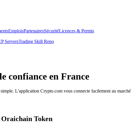
ents
Emplois
Partenaires
Sécurité
Licences & Permis
P Servers
Trading Skill Repo
de confiance en France
on simple. L'application Crypto.com vous connecte facilement au marché p
s Oraichain Token