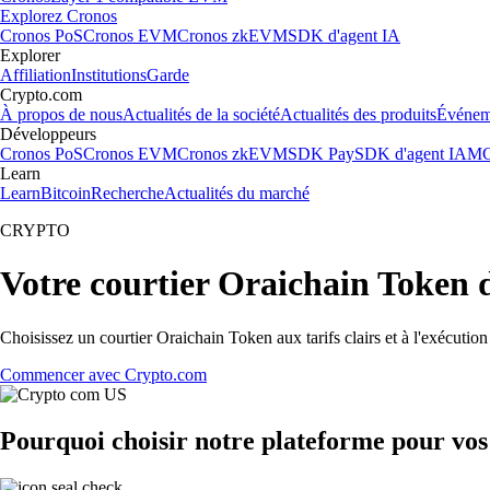
Explorez Cronos
Cronos PoS
Cronos EVM
Cronos zkEVM
SDK d'agent IA
Explorer
Affiliation
Institutions
Garde
Crypto.com
À propos de nous
Actualités de la société
Actualités des produits
Événem
Développeurs
Cronos PoS
Cronos EVM
Cronos zkEVM
SDK Pay
SDK d'agent IA
MC
Learn
Learn
Bitcoin
Recherche
Actualités du marché
CRYPTO
Votre courtier Oraichain Token 
Choisissez un courtier Oraichain Token aux tarifs clairs et à l'exécuti
Commencer avec Crypto.com
Pourquoi choisir notre plateforme pour vo