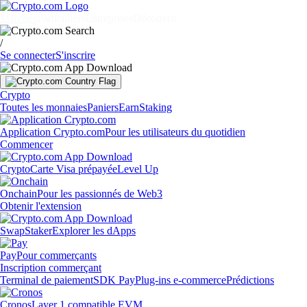
Marchés
Particuliers
Entreprises
Découvrir
/
Se connecter
S'inscrire
Crypto
Toutes les monnaies
Paniers
Earn
Staking
Application Crypto.com
Pour les utilisateurs du quotidien
Commencer
Crypto
Carte Visa prépayée
Level Up
Onchain
Pour les passionnés de Web3
Obtenir l'extension
Swap
Staker
Explorer les dApps
Pay
Pour commerçants
Inscription commerçant
Terminal de paiement
SDK Pay
Plug-ins e-commerce
Prédictions
Cronos
Layer 1 compatible EVM