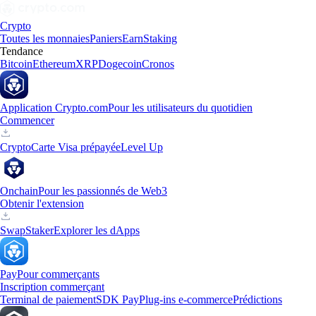
Crypto
Toutes les monnaies
Paniers
Earn
Staking
Tendance
Bitcoin
Ethereum
XRP
Dogecoin
Cronos
Application Crypto.com
Pour les utilisateurs du quotidien
Commencer
Crypto
Carte Visa prépayée
Level Up
Onchain
Pour les passionnés de Web3
Obtenir l'extension
Swap
Staker
Explorer les dApps
Pay
Pour commerçants
Inscription commerçant
Terminal de paiement
SDK Pay
Plug-ins e-commerce
Prédictions