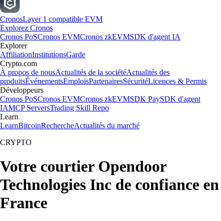
Cronos
Layer 1 compatible EVM
Explorez Cronos
Cronos PoS
Cronos EVM
Cronos zkEVM
SDK d'agent IA
Explorer
Affiliation
Institutions
Garde
Crypto.com
À propos de nous
Actualités de la société
Actualités des
produits
Événements
Emplois
Partenaires
Sécurité
Licences & Permis
Développeurs
Cronos PoS
Cronos EVM
Cronos zkEVM
SDK Pay
SDK d'agent
IA
MCP Servers
Trading Skill Repo
Learn
Learn
Bitcoin
Recherche
Actualités du marché
CRYPTO
Votre courtier Opendoor
Technologies Inc de confiance en
France