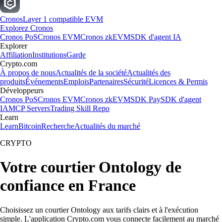
Cronos
Layer 1 compatible EVM
Explorez Cronos
Cronos PoS
Cronos EVM
Cronos zkEVM
SDK d'agent IA
Explorer
Affiliation
Institutions
Garde
Crypto.com
À propos de nous
Actualités de la société
Actualités des
produits
Événements
Emplois
Partenaires
Sécurité
Licences & Permis
Développeurs
Cronos PoS
Cronos EVM
Cronos zkEVM
SDK Pay
SDK d'agent
IA
MCP Servers
Trading Skill Repo
Learn
Learn
Bitcoin
Recherche
Actualités du marché
CRYPTO
Votre courtier Ontology de
confiance en France
Choisissez un courtier Ontology aux tarifs clairs et à l'exécution
simple. L'application Crypto.com vous connecte facilement au marché