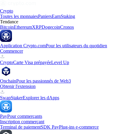
Crypto
Toutes les monnaies
Paniers
Earn
Staking
Tendance
Bitcoin
Ethereum
XRP
Dogecoin
Cronos
Application Crypto.com
Pour les utilisateurs du quotidien
Commencer
Crypto
Carte Visa prépayée
Level Up
Onchain
Pour les passionnés de Web3
Obtenir l'extension
Swap
Staker
Explorer les dApps
Pay
Pour commerçants
Inscription commerçant
Terminal de paiement
SDK Pay
Plug-ins e-commerce