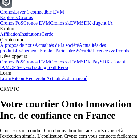
Cronos
Layer 1 compatible EVM
Explorez Cronos
Cronos PoS
Cronos EVM
Cronos zkEVM
SDK d'agent IA
Explorer
Affiliation
Institutions
Garde
Crypto.com
À propos de nous
Actualités de la société
Actualités des
produits
Événements
Emplois
Partenaires
Sécurité
Licences & Permis
Développeurs
Cronos PoS
Cronos EVM
Cronos zkEVM
SDK Pay
SDK d'agent
IA
MCP Servers
Trading Skill Repo
Learn
Learn
Bitcoin
Recherche
Actualités du marché
CRYPTO
Votre courtier Onto Innovation
Inc. de confiance en France
Choisissez un courtier Onto Innovation Inc. aux tarifs clairs et à
l'exécution simple. L'application Crypto.com vous connecte facilement