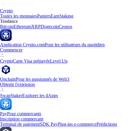
Crypto
Toutes les monnaies
Paniers
Earn
Staking
Tendance
Bitcoin
Ethereum
XRP
Dogecoin
Cronos
Application Crypto.com
Pour les utilisateurs du quotidien
Commencer
Crypto
Carte Visa prépayée
Level Up
Onchain
Pour les passionnés de Web3
Obtenir l'extension
Swap
Staker
Explorer les dApps
Pay
Pour commerçants
Inscription commerçant
Terminal de paiement
SDK Pay
Plug-ins e-commerce
Prédictions