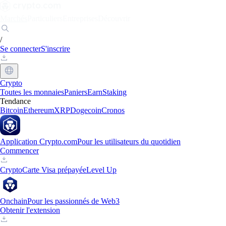
Marchés
Particuliers
Entreprises
Découvrir
/
Se connecter
S'inscrire
Crypto
Toutes les monnaies
Paniers
Earn
Staking
Tendance
Bitcoin
Ethereum
XRP
Dogecoin
Cronos
Application Crypto.com
Pour les utilisateurs du quotidien
Commencer
Crypto
Carte Visa prépayée
Level Up
Onchain
Pour les passionnés de Web3
Obtenir l'extension