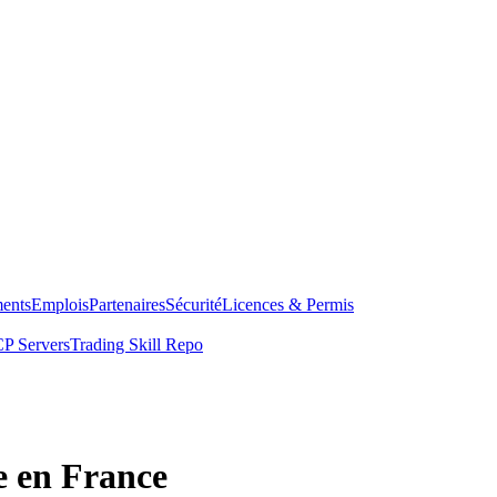
ents
Emplois
Partenaires
Sécurité
Licences & Permis
P Servers
Trading Skill Repo
e en France