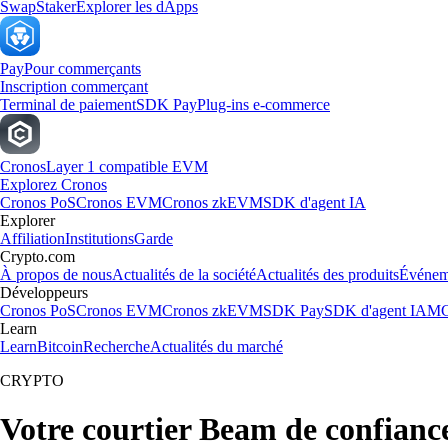
Swap
Staker
Explorer les dApps
Pay
Pour commerçants
Inscription commerçant
Terminal de paiement
SDK Pay
Plug-ins e-commerce
Cronos
Layer 1 compatible EVM
Explorez Cronos
Cronos PoS
Cronos EVM
Cronos zkEVM
SDK d'agent IA
Explorer
Affiliation
Institutions
Garde
Crypto.com
À propos de nous
Actualités de la société
Actualités des produits
Événem
Développeurs
Cronos PoS
Cronos EVM
Cronos zkEVM
SDK Pay
SDK d'agent IA
MC
Learn
Learn
Bitcoin
Recherche
Actualités du marché
CRYPTO
Votre courtier Beam de confianc