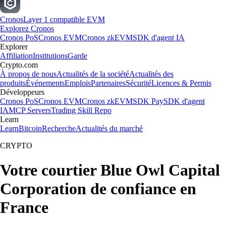
Cronos
Layer 1 compatible EVM
Explorez Cronos
Cronos PoS
Cronos EVM
Cronos zkEVM
SDK d'agent IA
Explorer
Affiliation
Institutions
Garde
Crypto.com
À propos de nous
Actualités de la société
Actualités des
produits
Événements
Emplois
Partenaires
Sécurité
Licences & Permis
Développeurs
Cronos PoS
Cronos EVM
Cronos zkEVM
SDK Pay
SDK d'agent
IA
MCP Servers
Trading Skill Repo
Learn
Learn
Bitcoin
Recherche
Actualités du marché
CRYPTO
Votre courtier Blue Owl Capital
Corporation de confiance en
France