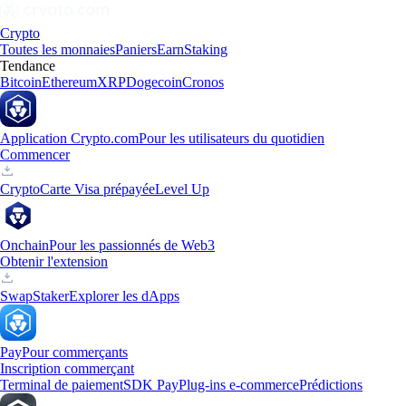
Crypto
Toutes les monnaies
Paniers
Earn
Staking
Tendance
Bitcoin
Ethereum
XRP
Dogecoin
Cronos
Application Crypto.com
Pour les utilisateurs du quotidien
Commencer
Crypto
Carte Visa prépayée
Level Up
Onchain
Pour les passionnés de Web3
Obtenir l'extension
Swap
Staker
Explorer les dApps
Pay
Pour commerçants
Inscription commerçant
Terminal de paiement
SDK Pay
Plug-ins e-commerce
Prédictions