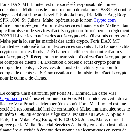
Foris DAX MT Limited est une société à responsabilité limitée
constituée à Malte sous le numéro d'immatriculation C 88392 et dont le
siège social est situé au Level 7, Spinola Park, Triq Mikiel Ang Borg,
SPK 1000, St. Julians, Malte, opérant sous le nom
Crypto.com
,
dûment autorisée par l'Autorité des services financiers de Malte en tant
que fournisseur de services d'actifs crypto conformément au règlement
2023/1114 sur les marchés des actifs crypto tel qu'il est mis en œuvre à
Malte par la loi sur les marchés des actifs crypto. Foris DAX MT
Limited est autorisé à fournir les services suivants : 1. Échange d'actifs
crypto contre des fonds ; 2. Échange d'actifs crypto contre d'autres
actifs crypto ; 3. Réception et transmission d'ordres d'actifs crypto pour
le compte de clients ; 4. Exécution d'ordres d'actifs crypto pour le
compte de clients ; 5. Services de transfert d'actifs crypto pour le
compte de clients ; et 6. Conservation et administration d'actifs crypto
pour le compte de clients.
Le compte Cash est fourni par Foris MT Limited. La carte Visa
Crypto.com
est émise et promue par Foris MT Limited en vertu de sa
licence Visa Principal Member (émission). Foris MT Limited est une
société à responsabilité limitée constituée à Malte, immatriculée sous le
numéro C 90348 et dont le siège social est situé au Level 7, Spinola
Park, Triq Mikiel Ang Borg, SPK 1000, St. Julians, Malte, dûment
agréée par la Malta Financial Services Authority en tant qu'institution
financière autorisée à émettre des monnaies électroniques en vertu de