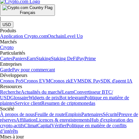
Français
|
USD
Produits
Application Crypto.com
Onchain
Level Up
Marchés
Crypto
Particularités
Cartes
Paniers
Earn
Staking
Staking DeFi
Pay
Prime
Entreprises
Garde
Pay pour commerçant
Développeurs
Cronos PoS
Cronos EVM
Cronos zkEVM
SDK Pay
SDK d'agent IA
Ressources
Recherche
Actualités du marché
Learn
Convertisseur BTC/
USD
Glossaire
Widgets de prix
Bot telegram
Politique en matière de
plaintes
Service client
Resumen de criptomonedas
Société
À propos de nous
Feuille de route
Emplois
Partenaires
Sécurité
Preuve de
réserves
Affiliation
Licences & enregistrements
Hub d'exploration des
crypto-actifs
Climat
Capital
Vérifier
Politique en matière de conflits
d’intérêts
Mises à jour