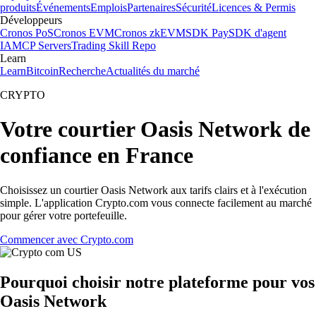
produits
Événements
Emplois
Partenaires
Sécurité
Licences & Permis
Développeurs
Cronos PoS
Cronos EVM
Cronos zkEVM
SDK Pay
SDK d'agent
IA
MCP Servers
Trading Skill Repo
Learn
Learn
Bitcoin
Recherche
Actualités du marché
CRYPTO
Votre courtier Oasis Network de
confiance en France
Choisissez un courtier Oasis Network aux tarifs clairs et à l'exécution
simple. L'application Crypto.com vous connecte facilement au marché
pour gérer votre portefeuille.
Commencer avec Crypto.com
Pourquoi choisir notre plateforme pour vos
Oasis Network