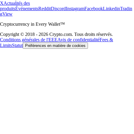
X
Actualités des
produits
Événements
Reddit
Discord
Instagram
Facebook
Linkedin
Tradin
gView
Cryptocurrency in Every Wallet™
Copyright © 2018 - 2026 Crypto.com. Tous droits réservés.
Conditions générales de l'EEE
Avis de confidentialité
Fees &
Limits
Statut
Préférences en matière de cookies