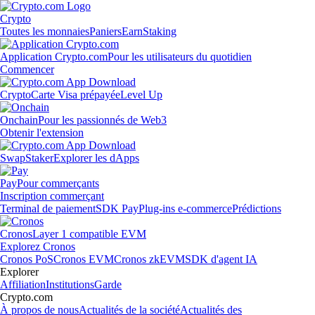
Crypto
Toutes les monnaies
Paniers
Earn
Staking
Application Crypto.com
Pour les utilisateurs du quotidien
Commencer
Crypto
Carte Visa prépayée
Level Up
Onchain
Pour les passionnés de Web3
Obtenir l'extension
Swap
Staker
Explorer les dApps
Pay
Pour commerçants
Inscription commerçant
Terminal de paiement
SDK Pay
Plug-ins e-commerce
Prédictions
Cronos
Layer 1 compatible EVM
Explorez Cronos
Cronos PoS
Cronos EVM
Cronos zkEVM
SDK d'agent IA
Explorer
Affiliation
Institutions
Garde
Crypto.com
À propos de nous
Actualités de la société
Actualités des