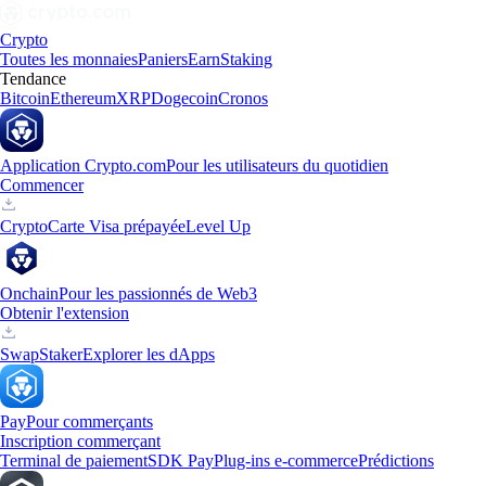
Crypto
Toutes les monnaies
Paniers
Earn
Staking
Tendance
Bitcoin
Ethereum
XRP
Dogecoin
Cronos
Application Crypto.com
Pour les utilisateurs du quotidien
Commencer
Crypto
Carte Visa prépayée
Level Up
Onchain
Pour les passionnés de Web3
Obtenir l'extension
Swap
Staker
Explorer les dApps
Pay
Pour commerçants
Inscription commerçant
Terminal de paiement
SDK Pay
Plug-ins e-commerce
Prédictions