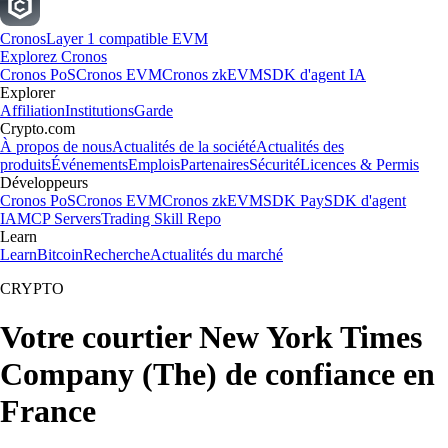
Cronos
Layer 1 compatible EVM
Explorez Cronos
Cronos PoS
Cronos EVM
Cronos zkEVM
SDK d'agent IA
Explorer
Affiliation
Institutions
Garde
Crypto.com
À propos de nous
Actualités de la société
Actualités des
produits
Événements
Emplois
Partenaires
Sécurité
Licences & Permis
Développeurs
Cronos PoS
Cronos EVM
Cronos zkEVM
SDK Pay
SDK d'agent
IA
MCP Servers
Trading Skill Repo
Learn
Learn
Bitcoin
Recherche
Actualités du marché
CRYPTO
Votre courtier New York Times
Company (The) de confiance en
France