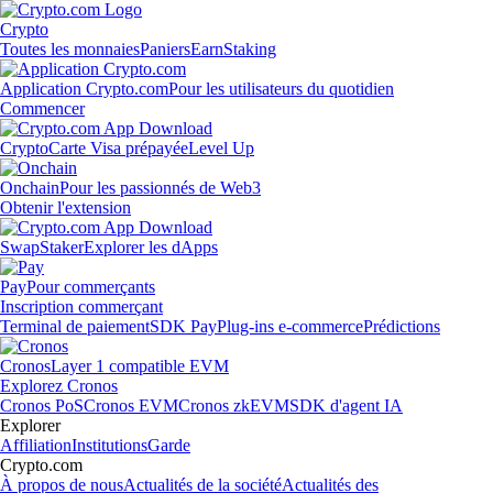
Crypto
Toutes les monnaies
Paniers
Earn
Staking
Application Crypto.com
Pour les utilisateurs du quotidien
Commencer
Crypto
Carte Visa prépayée
Level Up
Onchain
Pour les passionnés de Web3
Obtenir l'extension
Swap
Staker
Explorer les dApps
Pay
Pour commerçants
Inscription commerçant
Terminal de paiement
SDK Pay
Plug-ins e-commerce
Prédictions
Cronos
Layer 1 compatible EVM
Explorez Cronos
Cronos PoS
Cronos EVM
Cronos zkEVM
SDK d'agent IA
Explorer
Affiliation
Institutions
Garde
Crypto.com
À propos de nous
Actualités de la société
Actualités des