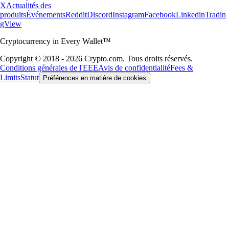
X
Actualités des
produits
Événements
Reddit
Discord
Instagram
Facebook
Linkedin
Tradin
gView
Cryptocurrency in Every Wallet™
Copyright © 2018 - 2026 Crypto.com. Tous droits réservés.
Conditions générales de l'EEE
Avis de confidentialité
Fees &
Limits
Statut
Préférences en matière de cookies