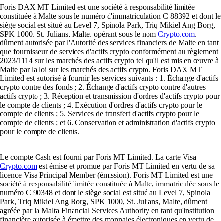
Foris DAX MT Limited est une société à responsabilité limitée
constituée à Malte sous le numéro d'immatriculation C 88392 et dont le
siège social est situé au Level 7, Spinola Park, Triq Mikiel Ang Borg,
SPK 1000, St. Julians, Malte, opérant sous le nom
Crypto.com
,
dûment autorisée par l'Autorité des services financiers de Malte en tant
que fournisseur de services d'actifs crypto conformément au règlement
2023/1114 sur les marchés des actifs crypto tel qu'il est mis en œuvre à
Malte par la loi sur les marchés des actifs crypto. Foris DAX MT
Limited est autorisé à fournir les services suivants : 1. Échange d'actifs
crypto contre des fonds ; 2. Échange d'actifs crypto contre d'autres
actifs crypto ; 3. Réception et transmission d'ordres d'actifs crypto pour
le compte de clients ; 4. Exécution d'ordres d'actifs crypto pour le
compte de clients ; 5. Services de transfert d'actifs crypto pour le
compte de clients ; et 6. Conservation et administration d'actifs crypto
pour le compte de clients.
Le compte Cash est fourni par Foris MT Limited. La carte Visa
Crypto.com
est émise et promue par Foris MT Limited en vertu de sa
licence Visa Principal Member (émission). Foris MT Limited est une
société à responsabilité limitée constituée à Malte, immatriculée sous le
numéro C 90348 et dont le siège social est situé au Level 7, Spinola
Park, Triq Mikiel Ang Borg, SPK 1000, St. Julians, Malte, dûment
agréée par la Malta Financial Services Authority en tant qu'institution
financière autorisée à émettre des monnaies électroniques en vertu de