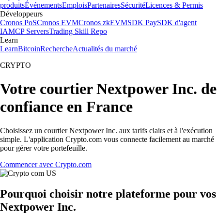
produits
Événements
Emplois
Partenaires
Sécurité
Licences & Permis
Développeurs
Cronos PoS
Cronos EVM
Cronos zkEVM
SDK Pay
SDK d'agent
IA
MCP Servers
Trading Skill Repo
Learn
Learn
Bitcoin
Recherche
Actualités du marché
CRYPTO
Votre courtier Nextpower Inc. de
confiance en France
Choisissez un courtier Nextpower Inc. aux tarifs clairs et à l'exécution
simple. L'application Crypto.com vous connecte facilement au marché
pour gérer votre portefeuille.
Commencer avec Crypto.com
Pourquoi choisir notre plateforme pour vos
Nextpower Inc.