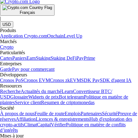
Français
|
USD
Produits
Application Crypto.com
Onchain
Level Up
Marchés
Crypto
Particularités
Cartes
Paniers
Earn
Staking
Staking DeFi
Pay
Prime
Entreprises
Garde
Pay pour commerçant
Développeurs
Cronos PoS
Cronos EVM
Cronos zkEVM
SDK Pay
SDK d'agent IA
Ressources
Recherche
Actualités du marché
Learn
Convertisseur BTC/
USD
Glossaire
Widgets de prix
Bot telegram
Politique en matière de
plaintes
Service client
Resumen de criptomonedas
Société
À propos de nous
Feuille de route
Emplois
Partenaires
Sécurité
Preuve de
réserves
Affiliation
Licences & enregistrements
Hub d'exploration des
crypto-actifs
Climat
Capital
Vérifier
Politique en matière de conflits
d’intérêts
Mises à jour