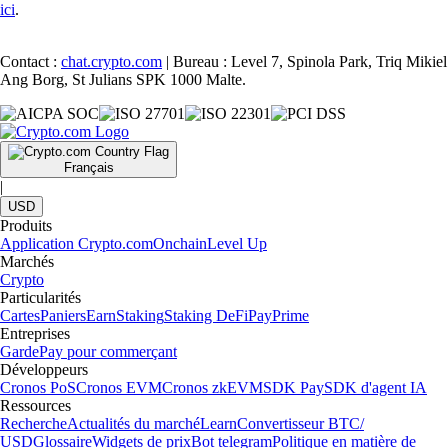
ici
.
Contact :
chat.crypto.com
| Bureau : Level 7, Spinola Park, Triq Mikiel
Ang Borg, St Julians SPK 1000 Malte.
Français
|
USD
Produits
Application Crypto.com
Onchain
Level Up
Marchés
Crypto
Particularités
Cartes
Paniers
Earn
Staking
Staking DeFi
Pay
Prime
Entreprises
Garde
Pay pour commerçant
Développeurs
Cronos PoS
Cronos EVM
Cronos zkEVM
SDK Pay
SDK d'agent IA
Ressources
Recherche
Actualités du marché
Learn
Convertisseur BTC/
USD
Glossaire
Widgets de prix
Bot telegram
Politique en matière de