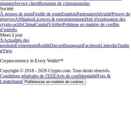
plaintes
Service client
Resumen de criptomonedas
Société
À propos de nous
Feuille de route
Emplois
Partenaires
Sécurité
Preuve de
réserves
Affiliation
Licences & enregistrements
Hub d'exploration des
crypto-actifs
Climat
Capital
Vérifier
Politique en matière de conflits
d’intérêts
Mises à jour
X
Actualités des
produits
Événements
Reddit
Discord
Instagram
Facebook
Linkedin
Tradin
gView
Cryptocurrency in Every Wallet™
Copyright © 2018 - 2026 Crypto.com. Tous droits réservés.
Conditions générales de l'EEE
Avis de confidentialité
Fees &
Limits
Statut
Préférences en matière de cookies