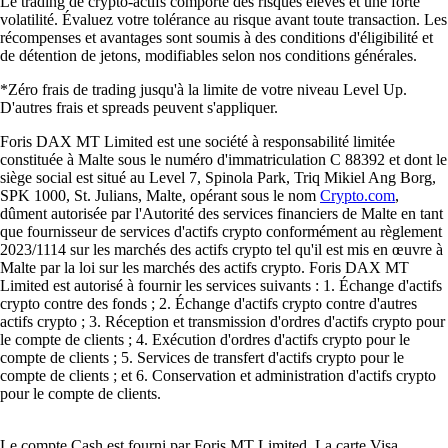
Le trading de crypto-actifs comporte des risques élevés et une forte
volatilité. Évaluez votre tolérance au risque avant toute transaction. Les
récompenses et avantages sont soumis à des conditions d'éligibilité et
de détention de jetons, modifiables selon nos conditions générales.
*Zéro frais de trading jusqu'à la limite de votre niveau Level Up.
D'autres frais et spreads peuvent s'appliquer.
Foris DAX MT Limited est une société à responsabilité limitée
constituée à Malte sous le numéro d'immatriculation C 88392 et dont le
siège social est situé au Level 7, Spinola Park, Triq Mikiel Ang Borg,
SPK 1000, St. Julians, Malte, opérant sous le nom
Crypto.com
,
dûment autorisée par l'Autorité des services financiers de Malte en tant
que fournisseur de services d'actifs crypto conformément au règlement
2023/1114 sur les marchés des actifs crypto tel qu'il est mis en œuvre à
Malte par la loi sur les marchés des actifs crypto. Foris DAX MT
Limited est autorisé à fournir les services suivants : 1. Échange d'actifs
crypto contre des fonds ; 2. Échange d'actifs crypto contre d'autres
actifs crypto ; 3. Réception et transmission d'ordres d'actifs crypto pour
le compte de clients ; 4. Exécution d'ordres d'actifs crypto pour le
compte de clients ; 5. Services de transfert d'actifs crypto pour le
compte de clients ; et 6. Conservation et administration d'actifs crypto
pour le compte de clients.
Le compte Cash est fourni par Foris MT Limited. La carte Visa