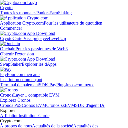
Crypto
Toutes les monnaies
Paniers
Earn
Staking
Application Crypto.com
Pour les utilisateurs du quotidien
Commencer
Crypto
Carte Visa prépayée
Level Up
Onchain
Pour les passionnés de Web3
Obtenir l'extension
Swap
Staker
Explorer les dApps
Pay
Pour commerçants
Inscription commerçant
Terminal de paiement
SDK Pay
Plug-ins e-commerce
Cronos
Layer 1 compatible EVM
Explorez Cronos
Cronos PoS
Cronos EVM
Cronos zkEVM
SDK d'agent IA
Explorer
Affiliation
Institutions
Garde
Crypto.com
À propos de nous
Actualités de la société
Actualités des