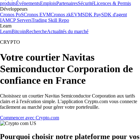
produits
Événements
Emplois
Partenaires
Sécurité
Licences & Permis
Développeurs
Cronos PoS
Cronos EVM
Cronos zkEVM
SDK Pay
SDK d'agent
IA
MCP Servers
Trading Skill Repo
Learn
Learn
Bitcoin
Recherche
Actualités du marché
CRYPTO
Votre courtier Navitas
Semiconductor Corporation de
confiance en France
Choisissez un courtier Navitas Semiconductor Corporation aux tarifs
clairs et à l'exécution simple. L'application Crypto.com vous connecte
facilement au marché pour gérer votre portefeuille.
Commencer avec Crypto.com
Pourquoi choisir notre plateforme pour vos