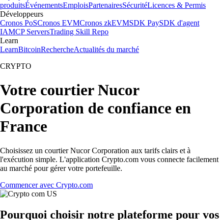
produits
Événements
Emplois
Partenaires
Sécurité
Licences & Permis
Développeurs
Cronos PoS
Cronos EVM
Cronos zkEVM
SDK Pay
SDK d'agent
IA
MCP Servers
Trading Skill Repo
Learn
Learn
Bitcoin
Recherche
Actualités du marché
CRYPTO
Votre courtier Nucor
Corporation de confiance en
France
Choisissez un courtier Nucor Corporation aux tarifs clairs et à
l'exécution simple. L'application Crypto.com vous connecte facilement
au marché pour gérer votre portefeuille.
Commencer avec Crypto.com
Pourquoi choisir notre plateforme pour vos