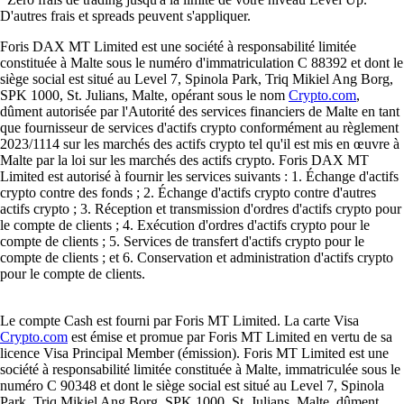
D'autres frais et spreads peuvent s'appliquer.
Foris DAX MT Limited est une société à responsabilité limitée
constituée à Malte sous le numéro d'immatriculation C 88392 et dont le
siège social est situé au Level 7, Spinola Park, Triq Mikiel Ang Borg,
SPK 1000, St. Julians, Malte, opérant sous le nom
Crypto.com
,
dûment autorisée par l'Autorité des services financiers de Malte en tant
que fournisseur de services d'actifs crypto conformément au règlement
2023/1114 sur les marchés des actifs crypto tel qu'il est mis en œuvre à
Malte par la loi sur les marchés des actifs crypto. Foris DAX MT
Limited est autorisé à fournir les services suivants : 1. Échange d'actifs
crypto contre des fonds ; 2. Échange d'actifs crypto contre d'autres
actifs crypto ; 3. Réception et transmission d'ordres d'actifs crypto pour
le compte de clients ; 4. Exécution d'ordres d'actifs crypto pour le
compte de clients ; 5. Services de transfert d'actifs crypto pour le
compte de clients ; et 6. Conservation et administration d'actifs crypto
pour le compte de clients.
Le compte Cash est fourni par Foris MT Limited. La carte Visa
Crypto.com
est émise et promue par Foris MT Limited en vertu de sa
licence Visa Principal Member (émission). Foris MT Limited est une
société à responsabilité limitée constituée à Malte, immatriculée sous le
numéro C 90348 et dont le siège social est situé au Level 7, Spinola
Park, Triq Mikiel Ang Borg, SPK 1000, St. Julians, Malte, dûment