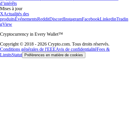
d’intérêts
Mises à jour
X
Actualités des
produits
Événements
Reddit
Discord
Instagram
Facebook
Linkedin
Tradin
gView
Cryptocurrency in Every Wallet™
Copyright © 2018 - 2026 Crypto.com. Tous droits réservés.
Conditions générales de l'EEE
Avis de confidentialité
Fees &
Limits
Statut
Préférences en matière de cookies