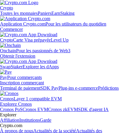
Crypto
Toutes les monnaies
Paniers
Earn
Staking
Application Crypto.com
Pour les utilisateurs du quotidien
Commencer
Crypto
Carte Visa prépayée
Level Up
Onchain
Pour les passionnés de Web3
Obtenir l'extension
Swap
Staker
Explorer les dApps
Pay
Pour commerçants
Inscription commerçant
Terminal de paiement
SDK Pay
Plug-ins e-commerce
Prédictions
Cronos
Layer 1 compatible EVM
Explorez Cronos
Cronos PoS
Cronos EVM
Cronos zkEVM
SDK d'agent IA
Explorer
Affiliation
Institutions
Garde
Crypto.com
À propos de nous
Actualités de la société
Actualités des