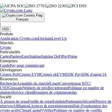
Français
|
USD
Produits
Application Crypto.com
Onchain
Level Up
Marchés
Crypto
Particularités
Cartes
Paniers
Earn
Staking
Staking DeFi
Pay
Prime
Entreprises
Garde
Pay pour commerçant
Développeurs
Cronos PoS
Cronos EVM
Cronos zkEVM
SDK Pay
SDK d'agent IA
Ressources
Recherche
Actualités du marché
Learn
Convertisseur BTC/
USD
Glossaire
Widgets de prix
Bot telegram
Politique en matière de
plaintes
Service client
Resumen de criptomonedas
Société
À propos de nous
Feuille de route
Emplois
Partenaires
Sécurité
Preuve de
réserves
Affiliation
Licences & enregistrements
Hub d'exploration des
crypto-actifs
Climat
Capital
Vérifier
Politique en matière de conflits