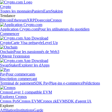
Crypto
Toutes les monnaies
Paniers
Earn
Staking
Tendance
Bitcoin
Ethereum
XRP
Dogecoin
Cronos
Application Crypto.com
Pour les utilisateurs du quotidien
Commencer
Crypto
Carte Visa prépayée
Level Up
Onchain
Pour les passionnés de Web3
Obtenir l'extension
Swap
Staker
Explorer les dApps
Pay
Pour commerçants
Inscription commerçant
Terminal de paiement
SDK Pay
Plug-ins e-commerce
Prédictions
Cronos
Layer 1 compatible EVM
Explorez Cronos
Cronos PoS
Cronos EVM
Cronos zkEVM
SDK d'agent IA
Explorer
Affiliation
Institutions
Garde