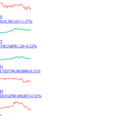
S
SOL
$
65.63
+
1.37
%
T
TRUMP
$
1.28
+
0.52
%
U
USDT
$
0.863886
-0.11
%
D
DOGE
$
0.060497
-0.51
%