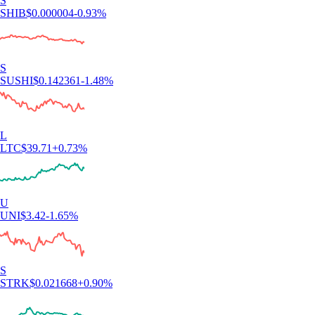
S
SHIB
$
0.000004
-0.93
%
S
SUSHI
$
0.142361
-1.48
%
L
LTC
$
39.71
+
0.73
%
U
UNI
$
3.42
-1.65
%
S
STRK
$
0.021668
+
0.90
%