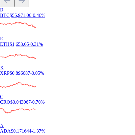
B
BTC
$
55,971.06
-0.46
%
E
ETH
$
1,653.65
-0.31
%
X
XRP
$
0.896687
-0.05
%
C
CRO
$
0.043067
-0.70
%
A
ADA
$
0.171644
-1.37
%