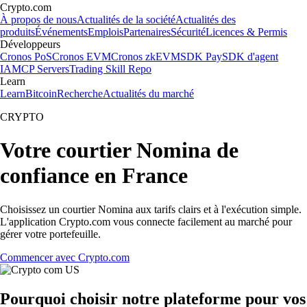
Crypto.com
À propos de nous
Actualités de la société
Actualités des
produits
Événements
Emplois
Partenaires
Sécurité
Licences & Permis
Développeurs
Cronos PoS
Cronos EVM
Cronos zkEVM
SDK Pay
SDK d'agent
IA
MCP Servers
Trading Skill Repo
Learn
Learn
Bitcoin
Recherche
Actualités du marché
CRYPTO
Votre courtier Nomina de
confiance en France
Choisissez un courtier Nomina aux tarifs clairs et à l'exécution simple.
L'application Crypto.com vous connecte facilement au marché pour
gérer votre portefeuille.
Commencer avec Crypto.com
Pourquoi choisir notre plateforme pour vos