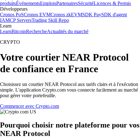
produits
Événements
Emplois
Partenaires
Sécurité
Licences & Permis
Développeurs
Cronos PoS
Cronos EVM
Cronos zkEVM
SDK Pay
SDK d'agent
IA
MCP Servers
Trading Skill Repo
Learn
Learn
Bitcoin
Recherche
Actualités du marché
CRYPTO
Votre courtier NEAR Protocol
de confiance en France
Choisissez un courtier NEAR Protocol aux tarifs clairs et à l'exécution
simple. L'application Crypto.com vous connecte facilement au marché
pour gérer votre portefeuille.
Commencer avec Crypto.com
Pourquoi choisir notre plateforme pour vos
NEAR Protocol