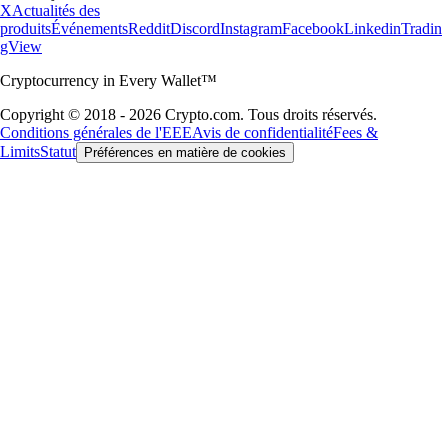
X
Actualités des
produits
Événements
Reddit
Discord
Instagram
Facebook
Linkedin
Tradin
gView
Cryptocurrency in Every Wallet™
Copyright © 2018 - 2026 Crypto.com. Tous droits réservés.
Conditions générales de l'EEE
Avis de confidentialité
Fees &
Limits
Statut
Préférences en matière de cookies