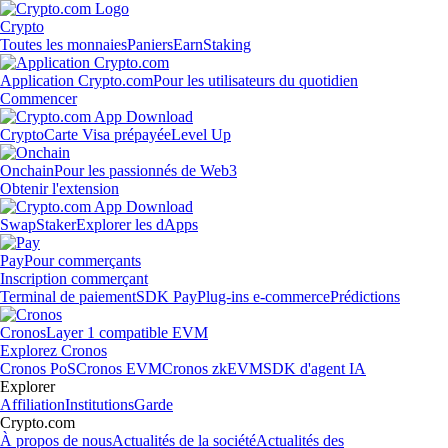
Crypto
Toutes les monnaies
Paniers
Earn
Staking
Application Crypto.com
Pour les utilisateurs du quotidien
Commencer
Crypto
Carte Visa prépayée
Level Up
Onchain
Pour les passionnés de Web3
Obtenir l'extension
Swap
Staker
Explorer les dApps
Pay
Pour commerçants
Inscription commerçant
Terminal de paiement
SDK Pay
Plug-ins e-commerce
Prédictions
Cronos
Layer 1 compatible EVM
Explorez Cronos
Cronos PoS
Cronos EVM
Cronos zkEVM
SDK d'agent IA
Explorer
Affiliation
Institutions
Garde
Crypto.com
À propos de nous
Actualités de la société
Actualités des