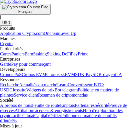
Français
|
USD
Produits
Application Crypto.com
Onchain
Level Up
Marchés
Crypto
Particularités
Cartes
Paniers
Earn
Staking
Staking DeFi
Pay
Prime
Entreprises
Garde
Pay pour commerçant
Développeurs
Cronos PoS
Cronos EVM
Cronos zkEVM
SDK Pay
SDK d'agent IA
Ressources
Recherche
Actualités du marché
Learn
Convertisseur BTC/
USD
Glossaire
Widgets de prix
Bot telegram
Politique en matière de
plaintes
Service client
Resumen de criptomonedas
Société
À propos de nous
Feuille de route
Emplois
Partenaires
Sécurité
Preuve de
réserves
Affiliation
Licences & enregistrements
Hub d'exploration des
crypto-actifs
Climat
Capital
Vérifier
Politique en matière de conflits
d’intérêts
Mises à jour