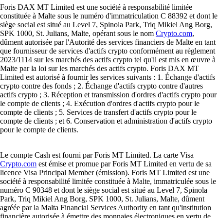
Foris DAX MT Limited est une société à responsabilité limitée
constituée à Malte sous le numéro d'immatriculation C 88392 et dont le
siège social est situé au Level 7, Spinola Park, Triq Mikiel Ang Borg,
SPK 1000, St. Julians, Malte, opérant sous le nom
Crypto.com
,
dûment autorisée par l'Autorité des services financiers de Malte en tant
que fournisseur de services d'actifs crypto conformément au règlement
2023/1114 sur les marchés des actifs crypto tel qu'il est mis en œuvre à
Malte par la loi sur les marchés des actifs crypto. Foris DAX MT
Limited est autorisé à fournir les services suivants : 1. Échange d'actifs
crypto contre des fonds ; 2. Échange d'actifs crypto contre d'autres
actifs crypto ; 3. Réception et transmission d'ordres d'actifs crypto pour
le compte de clients ; 4. Exécution d'ordres d'actifs crypto pour le
compte de clients ; 5. Services de transfert d'actifs crypto pour le
compte de clients ; et 6. Conservation et administration d'actifs crypto
pour le compte de clients.
Le compte Cash est fourni par Foris MT Limited. La carte Visa
Crypto.com
est émise et promue par Foris MT Limited en vertu de sa
licence Visa Principal Member (émission). Foris MT Limited est une
société à responsabilité limitée constituée à Malte, immatriculée sous le
numéro C 90348 et dont le siège social est situé au Level 7, Spinola
Park, Triq Mikiel Ang Borg, SPK 1000, St. Julians, Malte, dûment
agréée par la Malta Financial Services Authority en tant qu'institution
financière autorisée à émettre des monnaies électroniques en vertu de