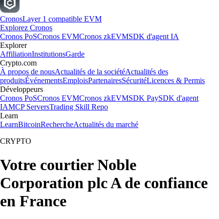
Cronos
Layer 1 compatible EVM
Explorez Cronos
Cronos PoS
Cronos EVM
Cronos zkEVM
SDK d'agent IA
Explorer
Affiliation
Institutions
Garde
Crypto.com
À propos de nous
Actualités de la société
Actualités des
produits
Événements
Emplois
Partenaires
Sécurité
Licences & Permis
Développeurs
Cronos PoS
Cronos EVM
Cronos zkEVM
SDK Pay
SDK d'agent
IA
MCP Servers
Trading Skill Repo
Learn
Learn
Bitcoin
Recherche
Actualités du marché
CRYPTO
Votre courtier Noble
Corporation plc A de confiance
en France