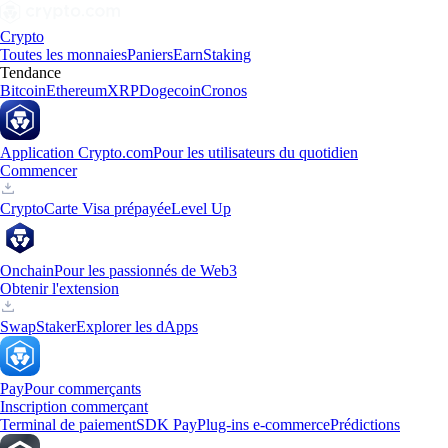
Crypto
Toutes les monnaies
Paniers
Earn
Staking
Tendance
Bitcoin
Ethereum
XRP
Dogecoin
Cronos
Application Crypto.com
Pour les utilisateurs du quotidien
Commencer
Crypto
Carte Visa prépayée
Level Up
Onchain
Pour les passionnés de Web3
Obtenir l'extension
Swap
Staker
Explorer les dApps
Pay
Pour commerçants
Inscription commerçant
Terminal de paiement
SDK Pay
Plug-ins e-commerce
Prédictions