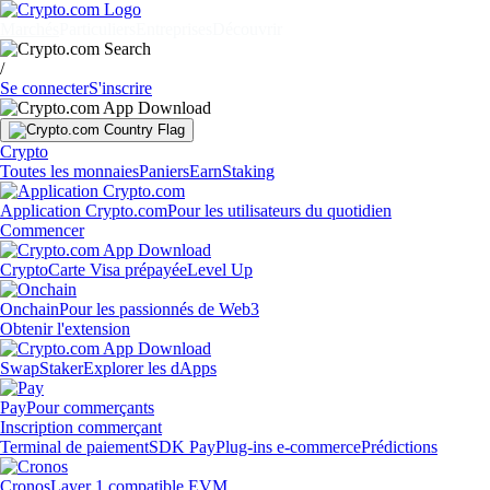
Marchés
Particuliers
Entreprises
Découvrir
/
Se connecter
S'inscrire
Crypto
Toutes les monnaies
Paniers
Earn
Staking
Application Crypto.com
Pour les utilisateurs du quotidien
Commencer
Crypto
Carte Visa prépayée
Level Up
Onchain
Pour les passionnés de Web3
Obtenir l'extension
Swap
Staker
Explorer les dApps
Pay
Pour commerçants
Inscription commerçant
Terminal de paiement
SDK Pay
Plug-ins e-commerce
Prédictions
Cronos
Layer 1 compatible EVM