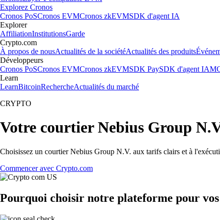
Explorez Cronos
Cronos PoS
Cronos EVM
Cronos zkEVM
SDK d'agent IA
Explorer
Affiliation
Institutions
Garde
Crypto.com
À propos de nous
Actualités de la société
Actualités des produits
Événem
Développeurs
Cronos PoS
Cronos EVM
Cronos zkEVM
SDK Pay
SDK d'agent IA
MC
Learn
Learn
Bitcoin
Recherche
Actualités du marché
CRYPTO
Votre courtier Nebius Group N.V
Choisissez un courtier Nebius Group N.V. aux tarifs clairs et à l'exécu
Commencer avec Crypto.com
Pourquoi choisir notre plateforme pour vo