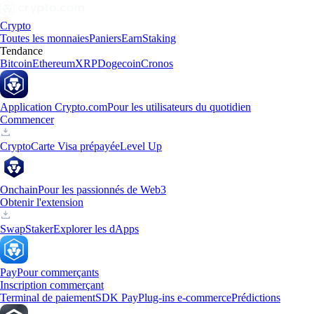
Crypto
Toutes les monnaies
Paniers
Earn
Staking
Tendance
Bitcoin
Ethereum
XRP
Dogecoin
Cronos
Application Crypto.com
Pour les utilisateurs du quotidien
Commencer
Crypto
Carte Visa prépayée
Level Up
Onchain
Pour les passionnés de Web3
Obtenir l'extension
Swap
Staker
Explorer les dApps
Pay
Pour commerçants
Inscription commerçant
Terminal de paiement
SDK Pay
Plug-ins e-commerce
Prédictions