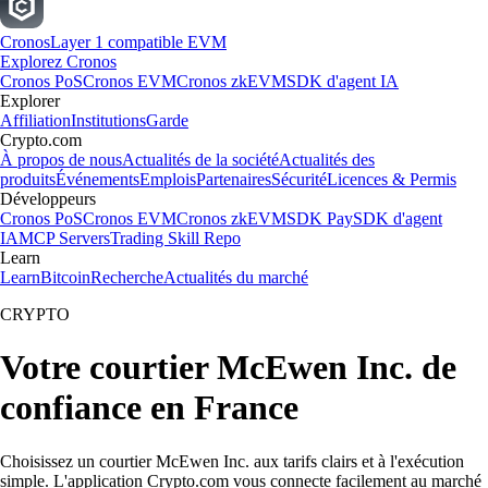
Cronos
Layer 1 compatible EVM
Explorez Cronos
Cronos PoS
Cronos EVM
Cronos zkEVM
SDK d'agent IA
Explorer
Affiliation
Institutions
Garde
Crypto.com
À propos de nous
Actualités de la société
Actualités des
produits
Événements
Emplois
Partenaires
Sécurité
Licences & Permis
Développeurs
Cronos PoS
Cronos EVM
Cronos zkEVM
SDK Pay
SDK d'agent
IA
MCP Servers
Trading Skill Repo
Learn
Learn
Bitcoin
Recherche
Actualités du marché
CRYPTO
Votre courtier McEwen Inc. de
confiance en France
Choisissez un courtier McEwen Inc. aux tarifs clairs et à l'exécution
simple. L'application Crypto.com vous connecte facilement au marché