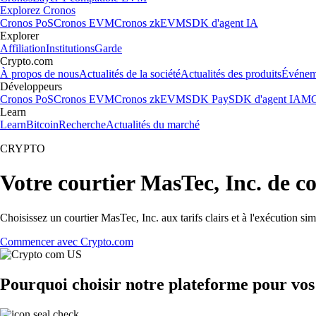
Explorez Cronos
Cronos PoS
Cronos EVM
Cronos zkEVM
SDK d'agent IA
Explorer
Affiliation
Institutions
Garde
Crypto.com
À propos de nous
Actualités de la société
Actualités des produits
Événem
Développeurs
Cronos PoS
Cronos EVM
Cronos zkEVM
SDK Pay
SDK d'agent IA
MC
Learn
Learn
Bitcoin
Recherche
Actualités du marché
CRYPTO
Votre courtier MasTec, Inc. de c
Choisissez un courtier MasTec, Inc. aux tarifs clairs et à l'exécution 
Commencer avec Crypto.com
Pourquoi choisir notre plateforme pour vos