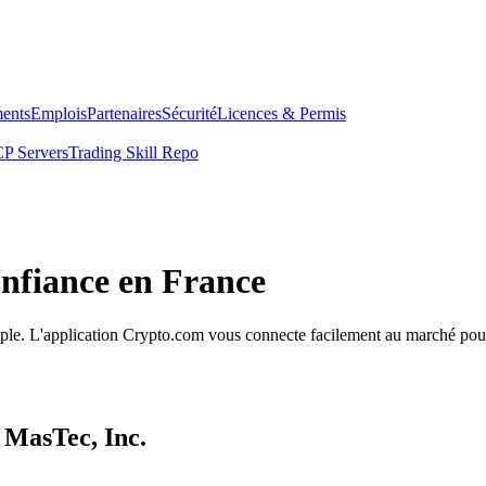
ents
Emplois
Partenaires
Sécurité
Licences & Permis
P Servers
Trading Skill Repo
onfiance en France
simple. L'application Crypto.com vous connecte facilement au marché pour
 MasTec, Inc.