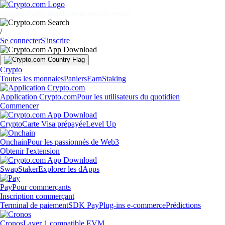
Marchés
Particuliers
Entreprises
Découvrir
/
Se connecter
S'inscrire
Crypto
Toutes les monnaies
Paniers
Earn
Staking
Application Crypto.com
Pour les utilisateurs du quotidien
Commencer
Crypto
Carte Visa prépayée
Level Up
Onchain
Pour les passionnés de Web3
Obtenir l'extension
Swap
Staker
Explorer les dApps
Pay
Pour commerçants
Inscription commerçant
Terminal de paiement
SDK Pay
Plug-ins e-commerce
Prédictions
Cronos
Layer 1 compatible EVM