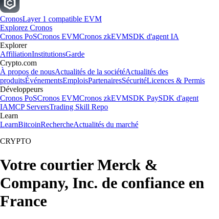
Cronos
Layer 1 compatible EVM
Explorez Cronos
Cronos PoS
Cronos EVM
Cronos zkEVM
SDK d'agent IA
Explorer
Affiliation
Institutions
Garde
Crypto.com
À propos de nous
Actualités de la société
Actualités des
produits
Événements
Emplois
Partenaires
Sécurité
Licences & Permis
Développeurs
Cronos PoS
Cronos EVM
Cronos zkEVM
SDK Pay
SDK d'agent
IA
MCP Servers
Trading Skill Repo
Learn
Learn
Bitcoin
Recherche
Actualités du marché
CRYPTO
Votre courtier Merck &
Company, Inc. de confiance en
France