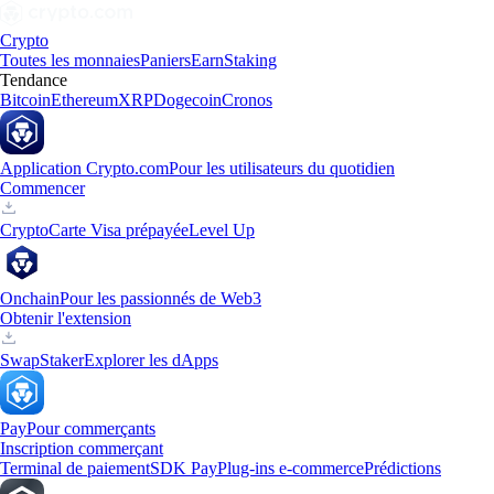
Crypto
Toutes les monnaies
Paniers
Earn
Staking
Tendance
Bitcoin
Ethereum
XRP
Dogecoin
Cronos
Application Crypto.com
Pour les utilisateurs du quotidien
Commencer
Crypto
Carte Visa prépayée
Level Up
Onchain
Pour les passionnés de Web3
Obtenir l'extension
Swap
Staker
Explorer les dApps
Pay
Pour commerçants
Inscription commerçant
Terminal de paiement
SDK Pay
Plug-ins e-commerce
Prédictions