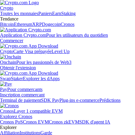
Crypto
Toutes les monnaies
Paniers
Earn
Staking
Tendance
Bitcoin
Ethereum
XRP
Dogecoin
Cronos
Application Crypto.com
Pour les utilisateurs du quotidien
Commencer
Crypto
Carte Visa prépayée
Level Up
Onchain
Pour les passionnés de Web3
Obtenir l'extension
Swap
Staker
Explorer les dApps
Pay
Pour commerçants
Inscription commerçant
Terminal de paiement
SDK Pay
Plug-ins e-commerce
Prédictions
Cronos
Layer 1 compatible EVM
Explorez Cronos
Cronos PoS
Cronos EVM
Cronos zkEVM
SDK d'agent IA
Explorer
Affiliation
Institutions
Garde