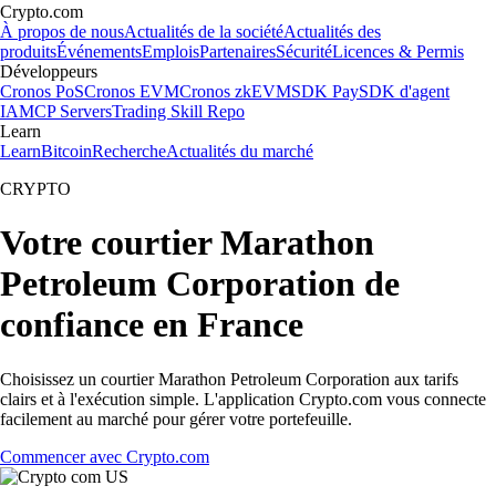
Crypto.com
À propos de nous
Actualités de la société
Actualités des
produits
Événements
Emplois
Partenaires
Sécurité
Licences & Permis
Développeurs
Cronos PoS
Cronos EVM
Cronos zkEVM
SDK Pay
SDK d'agent
IA
MCP Servers
Trading Skill Repo
Learn
Learn
Bitcoin
Recherche
Actualités du marché
CRYPTO
Votre courtier Marathon
Petroleum Corporation de
confiance en France
Choisissez un courtier Marathon Petroleum Corporation aux tarifs
clairs et à l'exécution simple. L'application Crypto.com vous connecte
facilement au marché pour gérer votre portefeuille.
Commencer avec Crypto.com