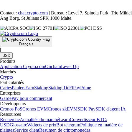
Contact :
chat.crypto.com
| Bureau : Level 7, Spinola Park, Triq Mikiel
Ang Borg, St Julians SPK 1000 Malte.
Français
|
USD
Produits
Application Crypto.com
Onchain
Level Up
Marchés
Crypto
Particularités
Cartes
Paniers
Earn
Staking
Staking DeFi
Pay
Prime
Entreprises
Garde
Pay pour commerçant
Développeurs
Cronos PoS
Cronos EVM
Cronos zkEVM
SDK Pay
SDK d'agent IA
Ressources
Recherche
Actualités du marché
Learn
Convertisseur BTC/
USD
Glossaire
Widgets de prix
Bot telegram
Politique en matière de
plaintes
Service client
Resumen de criptomonedas