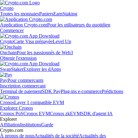
Crypto
Toutes les monnaies
Paniers
Earn
Staking
Application Crypto.com
Pour les utilisateurs du quotidien
Commencer
Crypto
Carte Visa prépayée
Level Up
Onchain
Pour les passionnés de Web3
Obtenir l'extension
Swap
Staker
Explorer les dApps
Pay
Pour commerçants
Inscription commerçant
Terminal de paiement
SDK Pay
Plug-ins e-commerce
Prédictions
Cronos
Layer 1 compatible EVM
Explorez Cronos
Cronos PoS
Cronos EVM
Cronos zkEVM
SDK d'agent IA
Explorer
Affiliation
Institutions
Garde
Crypto.com
À propos de nous
Actualités de la société
Actualités des