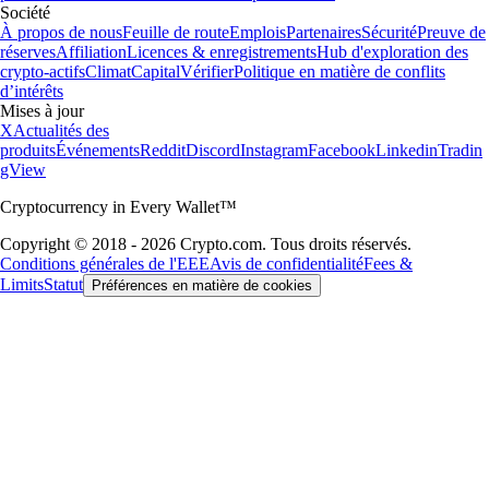
Société
À propos de nous
Feuille de route
Emplois
Partenaires
Sécurité
Preuve de
réserves
Affiliation
Licences & enregistrements
Hub d'exploration des
crypto-actifs
Climat
Capital
Vérifier
Politique en matière de conflits
d’intérêts
Mises à jour
X
Actualités des
produits
Événements
Reddit
Discord
Instagram
Facebook
Linkedin
Tradin
gView
Cryptocurrency in Every Wallet™
Copyright © 2018 - 2026 Crypto.com. Tous droits réservés.
Conditions générales de l'EEE
Avis de confidentialité
Fees &
Limits
Statut
Préférences en matière de cookies