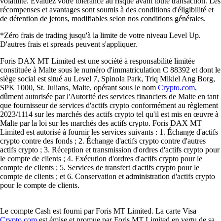
volatilité. Évaluez votre tolérance au risque avant toute transaction. Les
récompenses et avantages sont soumis à des conditions d'éligibilité et
de détention de jetons, modifiables selon nos conditions générales.
*Zéro frais de trading jusqu'à la limite de votre niveau Level Up.
D'autres frais et spreads peuvent s'appliquer.
Foris DAX MT Limited est une société à responsabilité limitée
constituée à Malte sous le numéro d'immatriculation C 88392 et dont le
siège social est situé au Level 7, Spinola Park, Triq Mikiel Ang Borg,
SPK 1000, St. Julians, Malte, opérant sous le nom
Crypto.com
,
dûment autorisée par l'Autorité des services financiers de Malte en tant
que fournisseur de services d'actifs crypto conformément au règlement
2023/1114 sur les marchés des actifs crypto tel qu'il est mis en œuvre à
Malte par la loi sur les marchés des actifs crypto. Foris DAX MT
Limited est autorisé à fournir les services suivants : 1. Échange d'actifs
crypto contre des fonds ; 2. Échange d'actifs crypto contre d'autres
actifs crypto ; 3. Réception et transmission d'ordres d'actifs crypto pour
le compte de clients ; 4. Exécution d'ordres d'actifs crypto pour le
compte de clients ; 5. Services de transfert d'actifs crypto pour le
compte de clients ; et 6. Conservation et administration d'actifs crypto
pour le compte de clients.
Le compte Cash est fourni par Foris MT Limited. La carte Visa
Crypto.com
est émise et promue par Foris MT Limited en vertu de sa