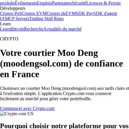
produits
Événements
Emplois
Partenaires
Sécurité
Licences & Permis
Développeurs
Cronos PoS
Cronos EVM
Cronos zkEVM
SDK Pay
SDK d'agent
IA
MCP Servers
Trading Skill Repo
Learn
Learn
Bitcoin
Recherche
Actualités du marché
CRYPTO
Votre courtier Moo Deng
(moodengsol.com) de confiance
en France
Choisissez un courtier Moo Deng (moodengsol.com) aux tarifs clairs et
à l'exécution simple. L'application Crypto.com vous connecte
facilement au marché pour gérer votre portefeuille.
Commencer avec Crypto.com
Pourquoi choisir notre plateforme pour vos