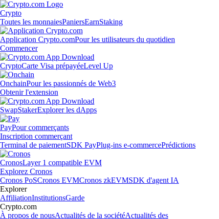
Crypto
Toutes les monnaies
Paniers
Earn
Staking
Application Crypto.com
Pour les utilisateurs du quotidien
Commencer
Crypto
Carte Visa prépayée
Level Up
Onchain
Pour les passionnés de Web3
Obtenir l'extension
Swap
Staker
Explorer les dApps
Pay
Pour commerçants
Inscription commerçant
Terminal de paiement
SDK Pay
Plug-ins e-commerce
Prédictions
Cronos
Layer 1 compatible EVM
Explorez Cronos
Cronos PoS
Cronos EVM
Cronos zkEVM
SDK d'agent IA
Explorer
Affiliation
Institutions
Garde
Crypto.com
À propos de nous
Actualités de la société
Actualités des