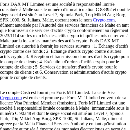
Foris DAX MT Limited est une société à responsabilité limitée
constituée à Malte sous le numéro d'immatriculation C 88392 et dont le
siège social est situé au Level 7, Spinola Park, Triq Mikiel Ang Borg,
SPK 1000, St. Julians, Malte, opérant sous le nom
Crypto.com
,
dûment autorisée par l'Autorité des services financiers de Malte en tant
que fournisseur de services d'actifs crypto conformément au règlement
2023/1114 sur les marchés des actifs crypto tel qu'il est mis en œuvre à
Malte par la loi sur les marchés des actifs crypto. Foris DAX MT
Limited est autorisé à fournir les services suivants : 1. Échange d'actifs
crypto contre des fonds ; 2. Échange d'actifs crypto contre d'autres
actifs crypto ; 3. Réception et transmission d'ordres d'actifs crypto pour
le compte de clients ; 4. Exécution d'ordres d'actifs crypto pour le
compte de clients ; 5. Services de transfert d'actifs crypto pour le
compte de clients ; et 6. Conservation et administration d'actifs crypto
pour le compte de clients.
Le compte Cash est fourni par Foris MT Limited. La carte Visa
Crypto.com
est émise et promue par Foris MT Limited en vertu de sa
licence Visa Principal Member (émission). Foris MT Limited est une
société à responsabilité limitée constituée à Malte, immatriculée sous le
numéro C 90348 et dont le siège social est situé au Level 7, Spinola
Park, Triq Mikiel Ang Borg, SPK 1000, St. Julians, Malte, dûment
agréée par la Malta Financial Services Authority en tant qu'institution
financière autorisée à émettre des monnaies électroniques en vertu de