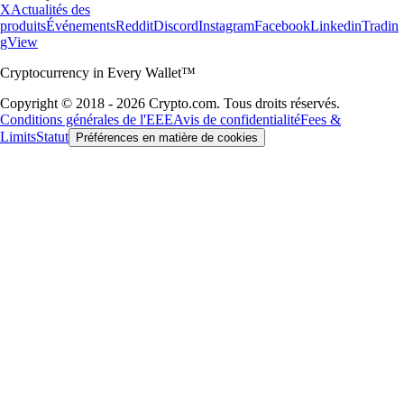
X
Actualités des
produits
Événements
Reddit
Discord
Instagram
Facebook
Linkedin
Tradin
gView
Cryptocurrency in Every Wallet™
Copyright © 2018 - 2026 Crypto.com. Tous droits réservés.
Conditions générales de l'EEE
Avis de confidentialité
Fees &
Limits
Statut
Préférences en matière de cookies