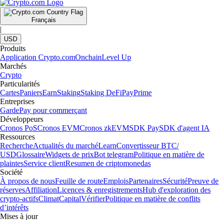
Français
|
USD
Produits
Application Crypto.com
Onchain
Level Up
Marchés
Crypto
Particularités
Cartes
Paniers
Earn
Staking
Staking DeFi
Pay
Prime
Entreprises
Garde
Pay pour commerçant
Développeurs
Cronos PoS
Cronos EVM
Cronos zkEVM
SDK Pay
SDK d'agent IA
Ressources
Recherche
Actualités du marché
Learn
Convertisseur BTC/
USD
Glossaire
Widgets de prix
Bot telegram
Politique en matière de
plaintes
Service client
Resumen de criptomonedas
Société
À propos de nous
Feuille de route
Emplois
Partenaires
Sécurité
Preuve de
réserves
Affiliation
Licences & enregistrements
Hub d'exploration des
crypto-actifs
Climat
Capital
Vérifier
Politique en matière de conflits
d’intérêts
Mises à jour