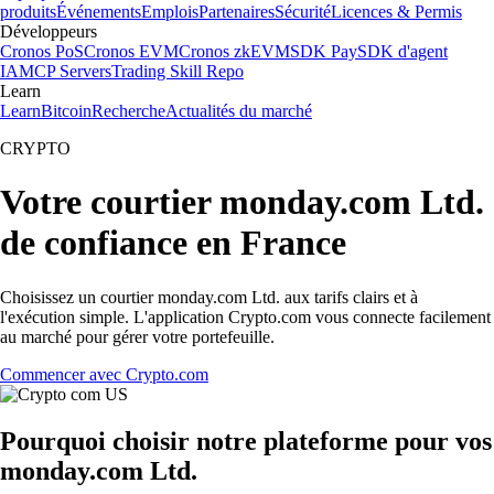
produits
Événements
Emplois
Partenaires
Sécurité
Licences & Permis
Développeurs
Cronos PoS
Cronos EVM
Cronos zkEVM
SDK Pay
SDK d'agent
IA
MCP Servers
Trading Skill Repo
Learn
Learn
Bitcoin
Recherche
Actualités du marché
CRYPTO
Votre courtier monday.com Ltd.
de confiance en France
Choisissez un courtier monday.com Ltd. aux tarifs clairs et à
l'exécution simple. L'application Crypto.com vous connecte facilement
au marché pour gérer votre portefeuille.
Commencer avec Crypto.com
Pourquoi choisir notre plateforme pour vos
monday.com Ltd.