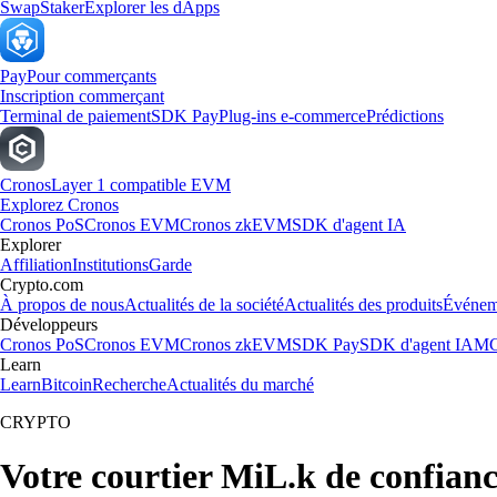
Swap
Staker
Explorer les dApps
Pay
Pour commerçants
Inscription commerçant
Terminal de paiement
SDK Pay
Plug-ins e-commerce
Prédictions
Cronos
Layer 1 compatible EVM
Explorez Cronos
Cronos PoS
Cronos EVM
Cronos zkEVM
SDK d'agent IA
Explorer
Affiliation
Institutions
Garde
Crypto.com
À propos de nous
Actualités de la société
Actualités des produits
Événem
Développeurs
Cronos PoS
Cronos EVM
Cronos zkEVM
SDK Pay
SDK d'agent IA
MC
Learn
Learn
Bitcoin
Recherche
Actualités du marché
CRYPTO
Votre courtier MiL.k de confian