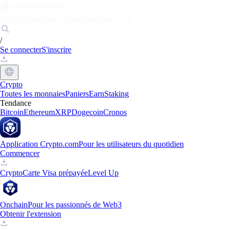
Marchés
Particuliers
Entreprises
Découvrir
/
Se connecter
S'inscrire
Crypto
Toutes les monnaies
Paniers
Earn
Staking
Tendance
Bitcoin
Ethereum
XRP
Dogecoin
Cronos
Application Crypto.com
Pour les utilisateurs du quotidien
Commencer
Crypto
Carte Visa prépayée
Level Up
Onchain
Pour les passionnés de Web3
Obtenir l'extension