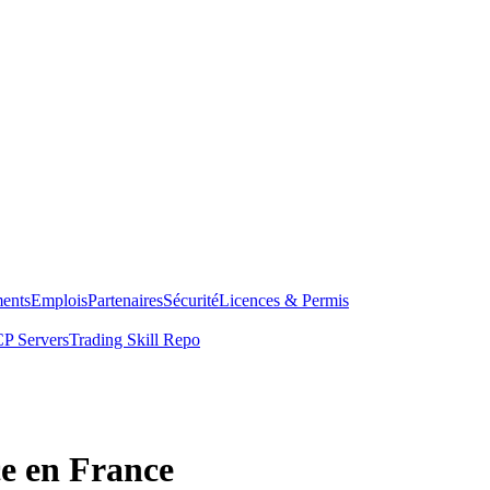
ents
Emplois
Partenaires
Sécurité
Licences & Permis
P Servers
Trading Skill Repo
ce en France