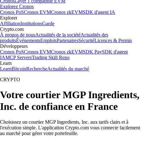
Cronos
Layer 1 compatible EVM
Explorez Cronos
Cronos PoS
Cronos EVM
Cronos zkEVM
SDK d'agent IA
Explorer
Affiliation
Institutions
Garde
Crypto.com
À propos de nous
Actualités de la société
Actualités des
produits
Événements
Emplois
Partenaires
Sécurité
Licences & Permis
Développeurs
Cronos PoS
Cronos EVM
Cronos zkEVM
SDK Pay
SDK d'agent
IA
MCP Servers
Trading Skill Repo
Learn
Learn
Bitcoin
Recherche
Actualités du marché
CRYPTO
Votre courtier MGP Ingredients,
Inc. de confiance en France
Choisissez un courtier MGP Ingredients, Inc. aux tarifs clairs et à
l'exécution simple. L'application Crypto.com vous connecte facilement
au marché pour gérer votre portefeuille.