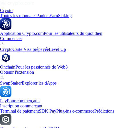
Crypto
Toutes les monnaies
Paniers
Earn
Staking
Application Crypto.com
Pour les utilisateurs du quotidien
Commencer
Crypto
Carte Visa prépayée
Level Up
Onchain
Pour les passionnés de Web3
Obtenir l'extension
Swap
Staker
Explorer les dApps
Pay
Pour commerçants
Inscription commerçant
Terminal de paiement
SDK Pay
Plug-ins e-commerce
Prédictions