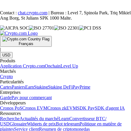
Contact :
chat.crypto.com
| Bureau : Level 7, Spinola Park, Triq Mikiel
Ang Borg, St Julians SPK 1000 Malte.
Français
|
USD
Produits
Application Crypto.com
Onchain
Level Up
Marchés
Crypto
Particularités
Cartes
Paniers
Earn
Staking
Staking DeFi
Pay
Prime
Entreprises
Garde
Pay pour commerçant
Développeurs
Cronos PoS
Cronos EVM
Cronos zkEVM
SDK Pay
SDK d'agent IA
Ressources
Recherche
Actualités du marché
Learn
Convertisseur BTC/
USD
Glossaire
Widgets de prix
Bot telegram
Politique en matière de
plaintes
Service client
Resumen de criptomonedas