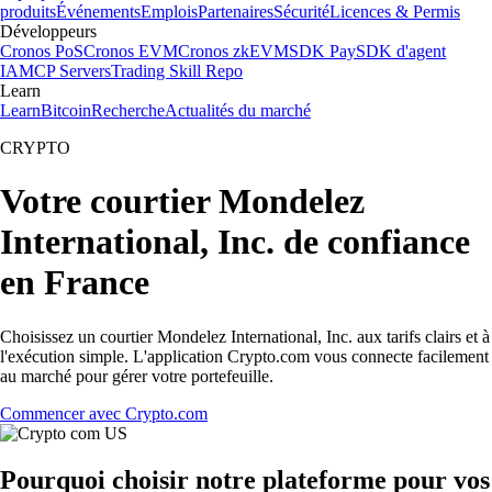
produits
Événements
Emplois
Partenaires
Sécurité
Licences & Permis
Développeurs
Cronos PoS
Cronos EVM
Cronos zkEVM
SDK Pay
SDK d'agent
IA
MCP Servers
Trading Skill Repo
Learn
Learn
Bitcoin
Recherche
Actualités du marché
CRYPTO
Votre courtier Mondelez
International, Inc. de confiance
en France
Choisissez un courtier Mondelez International, Inc. aux tarifs clairs et à
l'exécution simple. L'application Crypto.com vous connecte facilement
au marché pour gérer votre portefeuille.
Commencer avec Crypto.com
Pourquoi choisir notre plateforme pour vos