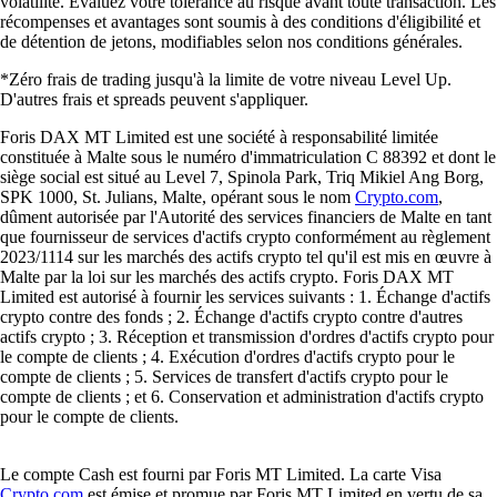
volatilité. Évaluez votre tolérance au risque avant toute transaction. Les
récompenses et avantages sont soumis à des conditions d'éligibilité et
de détention de jetons, modifiables selon nos conditions générales.
*Zéro frais de trading jusqu'à la limite de votre niveau Level Up.
D'autres frais et spreads peuvent s'appliquer.
Foris DAX MT Limited est une société à responsabilité limitée
constituée à Malte sous le numéro d'immatriculation C 88392 et dont le
siège social est situé au Level 7, Spinola Park, Triq Mikiel Ang Borg,
SPK 1000, St. Julians, Malte, opérant sous le nom
Crypto.com
,
dûment autorisée par l'Autorité des services financiers de Malte en tant
que fournisseur de services d'actifs crypto conformément au règlement
2023/1114 sur les marchés des actifs crypto tel qu'il est mis en œuvre à
Malte par la loi sur les marchés des actifs crypto. Foris DAX MT
Limited est autorisé à fournir les services suivants : 1. Échange d'actifs
crypto contre des fonds ; 2. Échange d'actifs crypto contre d'autres
actifs crypto ; 3. Réception et transmission d'ordres d'actifs crypto pour
le compte de clients ; 4. Exécution d'ordres d'actifs crypto pour le
compte de clients ; 5. Services de transfert d'actifs crypto pour le
compte de clients ; et 6. Conservation et administration d'actifs crypto
pour le compte de clients.
Le compte Cash est fourni par Foris MT Limited. La carte Visa
Crypto.com
est émise et promue par Foris MT Limited en vertu de sa