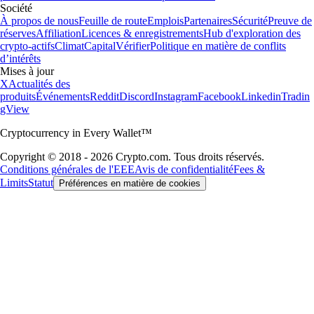
Société
À propos de nous
Feuille de route
Emplois
Partenaires
Sécurité
Preuve de
réserves
Affiliation
Licences & enregistrements
Hub d'exploration des
crypto-actifs
Climat
Capital
Vérifier
Politique en matière de conflits
d’intérêts
Mises à jour
X
Actualités des
produits
Événements
Reddit
Discord
Instagram
Facebook
Linkedin
Tradin
gView
Cryptocurrency in Every Wallet™
Copyright © 2018 - 2026 Crypto.com. Tous droits réservés.
Conditions générales de l'EEE
Avis de confidentialité
Fees &
Limits
Statut
Préférences en matière de cookies