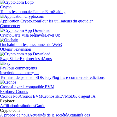
Crypto
Toutes les monnaies
Paniers
Earn
Staking
Application Crypto.com
Pour les utilisateurs du quotidien
Commencer
Crypto
Carte Visa prépayée
Level Up
Onchain
Pour les passionnés de Web3
Obtenir l'extension
Swap
Staker
Explorer les dApps
Pay
Pour commerçants
Inscription commerçant
Terminal de paiement
SDK Pay
Plug-ins e-commerce
Prédictions
Cronos
Layer 1 compatible EVM
Explorez Cronos
Cronos PoS
Cronos EVM
Cronos zkEVM
SDK d'agent IA
Explorer
Affiliation
Institutions
Garde
Crypto.com
À propos de nous
Actualités de la société
Actualités des