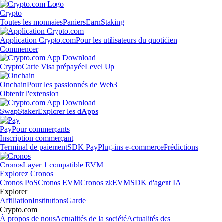
Crypto
Toutes les monnaies
Paniers
Earn
Staking
Application Crypto.com
Pour les utilisateurs du quotidien
Commencer
Crypto
Carte Visa prépayée
Level Up
Onchain
Pour les passionnés de Web3
Obtenir l'extension
Swap
Staker
Explorer les dApps
Pay
Pour commerçants
Inscription commerçant
Terminal de paiement
SDK Pay
Plug-ins e-commerce
Prédictions
Cronos
Layer 1 compatible EVM
Explorez Cronos
Cronos PoS
Cronos EVM
Cronos zkEVM
SDK d'agent IA
Explorer
Affiliation
Institutions
Garde
Crypto.com
À propos de nous
Actualités de la société
Actualités des