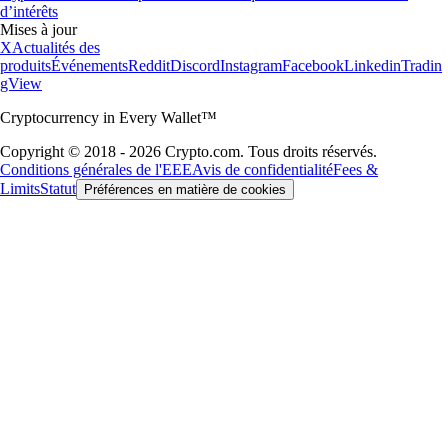
d’intérêts
Mises à jour
X
Actualités des
produits
Événements
Reddit
Discord
Instagram
Facebook
Linkedin
Tradin
gView
Cryptocurrency in Every Wallet™
Copyright © 2018 - 2026 Crypto.com. Tous droits réservés.
Conditions générales de l'EEE
Avis de confidentialité
Fees &
Limits
Statut
Préférences en matière de cookies