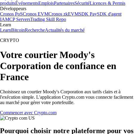
produits
Événements
Emplois
Partenaires
Sécurité
Licences & Permis
Développeurs
Cronos PoS
Cronos EVM
Cronos zkEVM
SDK Pay
SDK d'agent
IA
MCP Servers
Trading Skill Repo
Learn
Learn
Bitcoin
Recherche
Actualités du marché
CRYPTO
Votre courtier Moody's
Corporation de confiance en
France
Choisissez un courtier Moody's Corporation aux tarifs clairs et à
l'exécution simple. L'application Crypto.com vous connecte facilement
au marché pour gérer votre portefeuille.
Commencer avec Crypto.com
Pourquoi choisir notre plateforme pour vos