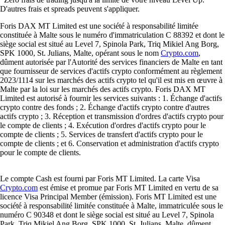
D'autres frais et spreads peuvent s'appliquer.
Foris DAX MT Limited est une société à responsabilité limitée
constituée à Malte sous le numéro d'immatriculation C 88392 et dont le
siège social est situé au Level 7, Spinola Park, Triq Mikiel Ang Borg,
SPK 1000, St. Julians, Malte, opérant sous le nom
Crypto.com
,
dûment autorisée par l'Autorité des services financiers de Malte en tant
que fournisseur de services d'actifs crypto conformément au règlement
2023/1114 sur les marchés des actifs crypto tel qu'il est mis en œuvre à
Malte par la loi sur les marchés des actifs crypto. Foris DAX MT
Limited est autorisé à fournir les services suivants : 1. Échange d'actifs
crypto contre des fonds ; 2. Échange d'actifs crypto contre d'autres
actifs crypto ; 3. Réception et transmission d'ordres d'actifs crypto pour
le compte de clients ; 4. Exécution d'ordres d'actifs crypto pour le
compte de clients ; 5. Services de transfert d'actifs crypto pour le
compte de clients ; et 6. Conservation et administration d'actifs crypto
pour le compte de clients.
Le compte Cash est fourni par Foris MT Limited. La carte Visa
Crypto.com
est émise et promue par Foris MT Limited en vertu de sa
licence Visa Principal Member (émission). Foris MT Limited est une
société à responsabilité limitée constituée à Malte, immatriculée sous le
numéro C 90348 et dont le siège social est situé au Level 7, Spinola
Park, Triq Mikiel Ang Borg, SPK 1000, St. Julians, Malte, dûment