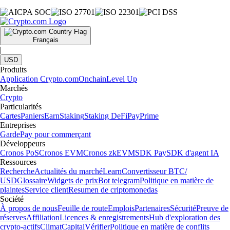
Français
|
USD
Produits
Application Crypto.com
Onchain
Level Up
Marchés
Crypto
Particularités
Cartes
Paniers
Earn
Staking
Staking DeFi
Pay
Prime
Entreprises
Garde
Pay pour commerçant
Développeurs
Cronos PoS
Cronos EVM
Cronos zkEVM
SDK Pay
SDK d'agent IA
Ressources
Recherche
Actualités du marché
Learn
Convertisseur BTC/
USD
Glossaire
Widgets de prix
Bot telegram
Politique en matière de
plaintes
Service client
Resumen de criptomonedas
Société
À propos de nous
Feuille de route
Emplois
Partenaires
Sécurité
Preuve de
réserves
Affiliation
Licences & enregistrements
Hub d'exploration des
crypto-actifs
Climat
Capital
Vérifier
Politique en matière de conflits