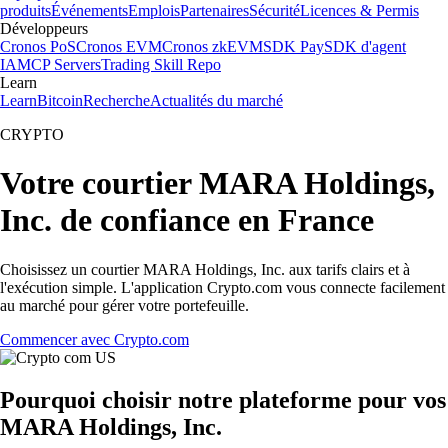
produits
Événements
Emplois
Partenaires
Sécurité
Licences & Permis
Développeurs
Cronos PoS
Cronos EVM
Cronos zkEVM
SDK Pay
SDK d'agent
IA
MCP Servers
Trading Skill Repo
Learn
Learn
Bitcoin
Recherche
Actualités du marché
CRYPTO
Votre courtier MARA Holdings,
Inc. de confiance en France
Choisissez un courtier MARA Holdings, Inc. aux tarifs clairs et à
l'exécution simple. L'application Crypto.com vous connecte facilement
au marché pour gérer votre portefeuille.
Commencer avec Crypto.com
Pourquoi choisir notre plateforme pour vos
MARA Holdings, Inc.