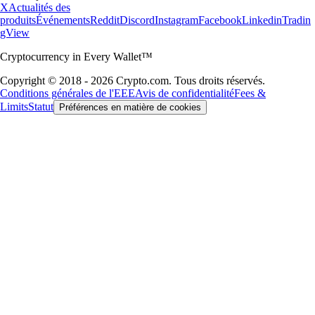
X
Actualités des
produits
Événements
Reddit
Discord
Instagram
Facebook
Linkedin
Tradin
gView
Cryptocurrency in Every Wallet™
Copyright © 2018 - 2026 Crypto.com. Tous droits réservés.
Conditions générales de l'EEE
Avis de confidentialité
Fees &
Limits
Statut
Préférences en matière de cookies