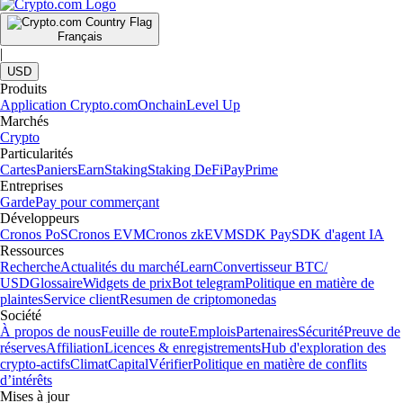
Français
|
USD
Produits
Application Crypto.com
Onchain
Level Up
Marchés
Crypto
Particularités
Cartes
Paniers
Earn
Staking
Staking DeFi
Pay
Prime
Entreprises
Garde
Pay pour commerçant
Développeurs
Cronos PoS
Cronos EVM
Cronos zkEVM
SDK Pay
SDK d'agent IA
Ressources
Recherche
Actualités du marché
Learn
Convertisseur BTC/
USD
Glossaire
Widgets de prix
Bot telegram
Politique en matière de
plaintes
Service client
Resumen de criptomonedas
Société
À propos de nous
Feuille de route
Emplois
Partenaires
Sécurité
Preuve de
réserves
Affiliation
Licences & enregistrements
Hub d'exploration des
crypto-actifs
Climat
Capital
Vérifier
Politique en matière de conflits
d’intérêts
Mises à jour