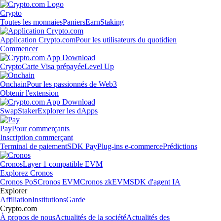
Crypto
Toutes les monnaies
Paniers
Earn
Staking
Application Crypto.com
Pour les utilisateurs du quotidien
Commencer
Crypto
Carte Visa prépayée
Level Up
Onchain
Pour les passionnés de Web3
Obtenir l'extension
Swap
Staker
Explorer les dApps
Pay
Pour commerçants
Inscription commerçant
Terminal de paiement
SDK Pay
Plug-ins e-commerce
Prédictions
Cronos
Layer 1 compatible EVM
Explorez Cronos
Cronos PoS
Cronos EVM
Cronos zkEVM
SDK d'agent IA
Explorer
Affiliation
Institutions
Garde
Crypto.com
À propos de nous
Actualités de la société
Actualités des