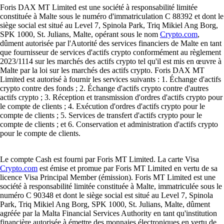
Foris DAX MT Limited est une société à responsabilité limitée
constituée à Malte sous le numéro d'immatriculation C 88392 et dont le
siège social est situé au Level 7, Spinola Park, Triq Mikiel Ang Borg,
SPK 1000, St. Julians, Malte, opérant sous le nom
Crypto.com
,
dûment autorisée par l'Autorité des services financiers de Malte en tant
que fournisseur de services d'actifs crypto conformément au règlement
2023/1114 sur les marchés des actifs crypto tel qu'il est mis en œuvre à
Malte par la loi sur les marchés des actifs crypto. Foris DAX MT
Limited est autorisé à fournir les services suivants : 1. Échange d'actifs
crypto contre des fonds ; 2. Échange d'actifs crypto contre d'autres
actifs crypto ; 3. Réception et transmission d'ordres d'actifs crypto pour
le compte de clients ; 4. Exécution d'ordres d'actifs crypto pour le
compte de clients ; 5. Services de transfert d'actifs crypto pour le
compte de clients ; et 6. Conservation et administration d'actifs crypto
pour le compte de clients.
Le compte Cash est fourni par Foris MT Limited. La carte Visa
Crypto.com
est émise et promue par Foris MT Limited en vertu de sa
licence Visa Principal Member (émission). Foris MT Limited est une
société à responsabilité limitée constituée à Malte, immatriculée sous le
numéro C 90348 et dont le siège social est situé au Level 7, Spinola
Park, Triq Mikiel Ang Borg, SPK 1000, St. Julians, Malte, dûment
agréée par la Malta Financial Services Authority en tant qu'institution
financière autorisée à émettre des monnaies électroniques en vertu de