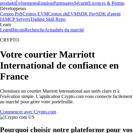
produits
Événements
Emplois
Partenaires
Sécurité
Licences & Permis
Développeurs
Cronos PoS
Cronos EVM
Cronos zkEVM
SDK Pay
SDK d'agent
IA
MCP Servers
Trading Skill Repo
Learn
Learn
Bitcoin
Recherche
Actualités du marché
CRYPTO
Votre courtier Marriott
International de confiance en
France
Choisissez un courtier Marriott International aux tarifs clairs et à
l'exécution simple. L'application Crypto.com vous connecte facilement
au marché pour gérer votre portefeuille.
Commencer avec Crypto.com
Pourquoi choisir notre plateforme pour vos