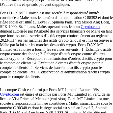
D'autres frais et spreads peuvent s'appliquer.
Foris DAX MT Limited est une société à responsabilité limitée
constituée à Malte sous le numéro d'immatriculation C 88392 et dont le
siège social est situé au Level 7, Spinola Park, Triq Mikiel Ang Borg,
SPK 1000, St. Julians, Malte, opérant sous le nom
Crypto.com
,
dûment autorisée par l'Autorité des services financiers de Malte en tant
que fournisseur de services d'actifs crypto conformément au règlement
2023/1114 sur les marchés des actifs crypto tel qu'il est mis en œuvre à
Malte par la loi sur les marchés des actifs crypto. Foris DAX MT
Limited est autorisé à fournir les services suivants : 1. Échange d'actifs
crypto contre des fonds ; 2. Échange d'actifs crypto contre d'autres
actifs crypto ; 3. Réception et transmission d'ordres d'actifs crypto pour
le compte de clients ; 4. Exécution d'ordres d'actifs crypto pour le
compte de clients ; 5. Services de transfert d'actifs crypto pour le
compte de clients ; et 6. Conservation et administration d'actifs crypto
pour le compte de clients.
Le compte Cash est fourni par Foris MT Limited. La carte Visa
Crypto.com
est émise et promue par Foris MT Limited en vertu de sa
licence Visa Principal Member (émission). Foris MT Limited est une
société à responsabilité limitée constituée à Malte, immatriculée sous le
numéro C 90348 et dont le siège social est situé au Level 7, Spinola
Park, Triq Mikiel Ang Borg, SPK 1000, St. Julians, Malte, dûment