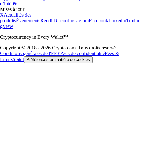
d’intérêts
Mises à jour
X
Actualités des
produits
Événements
Reddit
Discord
Instagram
Facebook
Linkedin
Tradin
gView
Cryptocurrency in Every Wallet™
Copyright © 2018 - 2026 Crypto.com. Tous droits réservés.
Conditions générales de l'EEE
Avis de confidentialité
Fees &
Limits
Statut
Préférences en matière de cookies