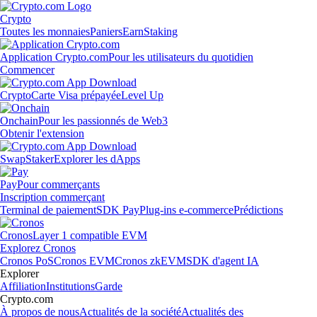
Crypto
Toutes les monnaies
Paniers
Earn
Staking
Application Crypto.com
Pour les utilisateurs du quotidien
Commencer
Crypto
Carte Visa prépayée
Level Up
Onchain
Pour les passionnés de Web3
Obtenir l'extension
Swap
Staker
Explorer les dApps
Pay
Pour commerçants
Inscription commerçant
Terminal de paiement
SDK Pay
Plug-ins e-commerce
Prédictions
Cronos
Layer 1 compatible EVM
Explorez Cronos
Cronos PoS
Cronos EVM
Cronos zkEVM
SDK d'agent IA
Explorer
Affiliation
Institutions
Garde
Crypto.com
À propos de nous
Actualités de la société
Actualités des