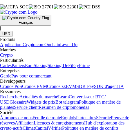
Français
|
USD
Produits
Application Crypto.com
Onchain
Level Up
Marchés
Crypto
Particularités
Cartes
Paniers
Earn
Staking
Staking DeFi
Pay
Prime
Entreprises
Garde
Pay pour commerçant
Développeurs
Cronos PoS
Cronos EVM
Cronos zkEVM
SDK Pay
SDK d'agent IA
Ressources
Recherche
Actualités du marché
Learn
Convertisseur BTC/
USD
Glossaire
Widgets de prix
Bot telegram
Politique en matière de
plaintes
Service client
Resumen de criptomonedas
Société
À propos de nous
Feuille de route
Emplois
Partenaires
Sécurité
Preuve de
réserves
Affiliation
Licences & enregistrements
Hub d'exploration des
crypto-actifs
Climat
Capital
Vérifier
Politique en matière de conflits