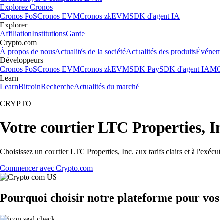
Explorez Cronos
Cronos PoS
Cronos EVM
Cronos zkEVM
SDK d'agent IA
Explorer
Affiliation
Institutions
Garde
Crypto.com
À propos de nous
Actualités de la société
Actualités des produits
Événem
Développeurs
Cronos PoS
Cronos EVM
Cronos zkEVM
SDK Pay
SDK d'agent IA
MC
Learn
Learn
Bitcoin
Recherche
Actualités du marché
CRYPTO
Votre courtier LTC Properties, I
Choisissez un courtier LTC Properties, Inc. aux tarifs clairs et à l'exé
Commencer avec Crypto.com
Pourquoi choisir notre plateforme pour vos