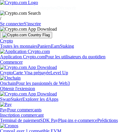
Marchés
Particuliers
Entreprises
Découvrir
/
Se connecter
S'inscrire
Crypto
Toutes les monnaies
Paniers
Earn
Staking
Application Crypto.com
Pour les utilisateurs du quotidien
Commencer
Crypto
Carte Visa prépayée
Level Up
Onchain
Pour les passionnés de Web3
Obtenir l'extension
Swap
Staker
Explorer les dApps
Pay
Pour commerçants
Inscription commerçant
Terminal de paiement
SDK Pay
Plug-ins e-commerce
Prédictions
Cronos
Layer 1 compatible EVM