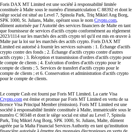
Foris DAX MT Limited est une société à responsabilité limitée
constituée à Malte sous le numéro d'immatriculation C 88392 et dont le
siège social est situé au Level 7, Spinola Park, Triq Mikiel Ang Borg,
SPK 1000, St. Julians, Malte, opérant sous le nom
Crypto.com
,
dûment autorisée par l'Autorité des services financiers de Malte en tant
que fournisseur de services d'actifs crypto conformément au règlement
2023/1114 sur les marchés des actifs crypto tel qu'il est mis en œuvre à
Malte par la loi sur les marchés des actifs crypto. Foris DAX MT
Limited est autorisé à fournir les services suivants : 1. Échange d'actifs
crypto contre des fonds ; 2. Échange d'actifs crypto contre d'autres
actifs crypto ; 3. Réception et transmission d'ordres d'actifs crypto pour
le compte de clients ; 4. Exécution d'ordres d'actifs crypto pour le
compte de clients ; 5. Services de transfert d'actifs crypto pour le
compte de clients ; et 6. Conservation et administration d'actifs crypto
pour le compte de clients.
Le compte Cash est fourni par Foris MT Limited. La carte Visa
Crypto.com
est émise et promue par Foris MT Limited en vertu de sa
licence Visa Principal Member (émission). Foris MT Limited est une
société à responsabilité limitée constituée à Malte, immatriculée sous le
numéro C 90348 et dont le siège social est situé au Level 7, Spinola
Park, Triq Mikiel Ang Borg, SPK 1000, St. Julians, Malte, dûment
agréée par la Malta Financial Services Authority en tant qu'institution
financière autorisée à émettre des monnaies électroniques en vertu de