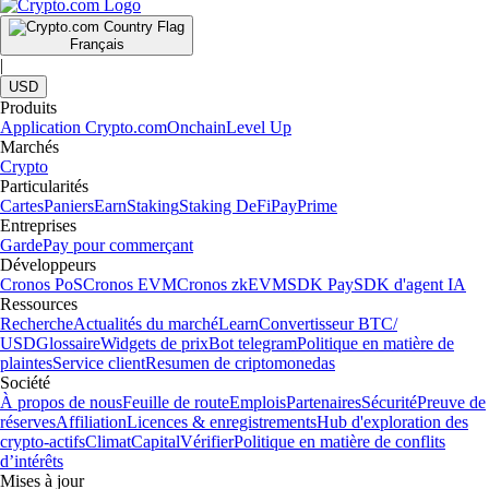
Français
|
USD
Produits
Application Crypto.com
Onchain
Level Up
Marchés
Crypto
Particularités
Cartes
Paniers
Earn
Staking
Staking DeFi
Pay
Prime
Entreprises
Garde
Pay pour commerçant
Développeurs
Cronos PoS
Cronos EVM
Cronos zkEVM
SDK Pay
SDK d'agent IA
Ressources
Recherche
Actualités du marché
Learn
Convertisseur BTC/
USD
Glossaire
Widgets de prix
Bot telegram
Politique en matière de
plaintes
Service client
Resumen de criptomonedas
Société
À propos de nous
Feuille de route
Emplois
Partenaires
Sécurité
Preuve de
réserves
Affiliation
Licences & enregistrements
Hub d'exploration des
crypto-actifs
Climat
Capital
Vérifier
Politique en matière de conflits
d’intérêts
Mises à jour