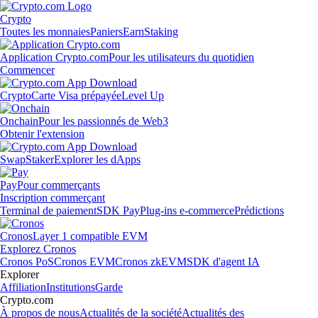
Crypto
Toutes les monnaies
Paniers
Earn
Staking
Application Crypto.com
Pour les utilisateurs du quotidien
Commencer
Crypto
Carte Visa prépayée
Level Up
Onchain
Pour les passionnés de Web3
Obtenir l'extension
Swap
Staker
Explorer les dApps
Pay
Pour commerçants
Inscription commerçant
Terminal de paiement
SDK Pay
Plug-ins e-commerce
Prédictions
Cronos
Layer 1 compatible EVM
Explorez Cronos
Cronos PoS
Cronos EVM
Cronos zkEVM
SDK d'agent IA
Explorer
Affiliation
Institutions
Garde
Crypto.com
À propos de nous
Actualités de la société
Actualités des