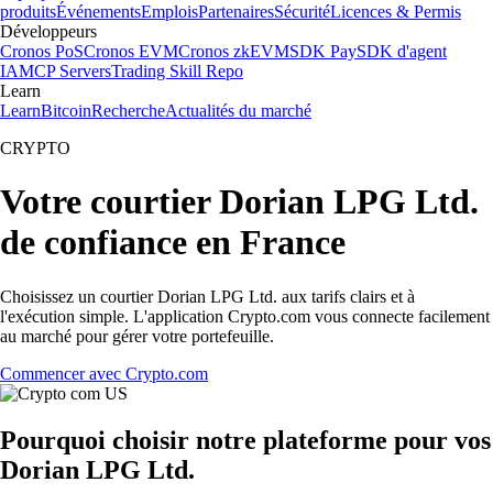
produits
Événements
Emplois
Partenaires
Sécurité
Licences & Permis
Développeurs
Cronos PoS
Cronos EVM
Cronos zkEVM
SDK Pay
SDK d'agent
IA
MCP Servers
Trading Skill Repo
Learn
Learn
Bitcoin
Recherche
Actualités du marché
CRYPTO
Votre courtier Dorian LPG Ltd.
de confiance en France
Choisissez un courtier Dorian LPG Ltd. aux tarifs clairs et à
l'exécution simple. L'application Crypto.com vous connecte facilement
au marché pour gérer votre portefeuille.
Commencer avec Crypto.com
Pourquoi choisir notre plateforme pour vos
Dorian LPG Ltd.