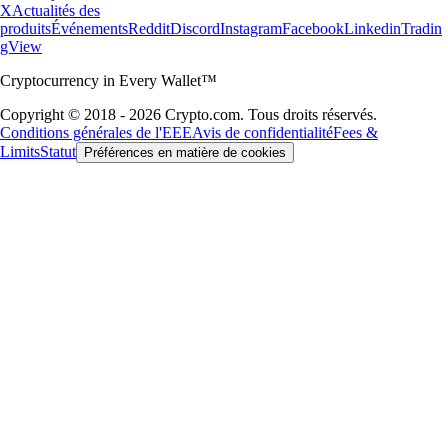
X
Actualités des
produits
Événements
Reddit
Discord
Instagram
Facebook
Linkedin
Tradin
gView
Cryptocurrency in Every Wallet™
Copyright © 2018 - 2026 Crypto.com. Tous droits réservés.
Conditions générales de l'EEE
Avis de confidentialité
Fees &
Limits
Statut
Préférences en matière de cookies