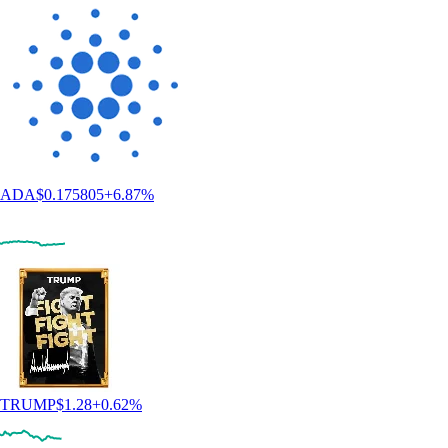
ADA
$
0.175805
+
6.87
%
TRUMP
$
1.28
+
0.62
%