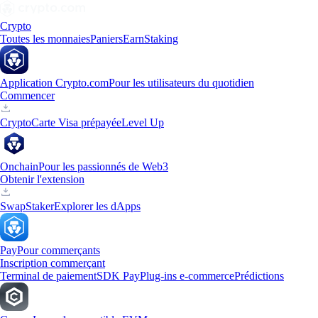
Crypto
Toutes les monnaies
Paniers
Earn
Staking
Application Crypto.com
Pour les utilisateurs du quotidien
Commencer
Crypto
Carte Visa prépayée
Level Up
Onchain
Pour les passionnés de Web3
Obtenir l'extension
Swap
Staker
Explorer les dApps
Pay
Pour commerçants
Inscription commerçant
Terminal de paiement
SDK Pay
Plug-ins e-commerce
Prédictions