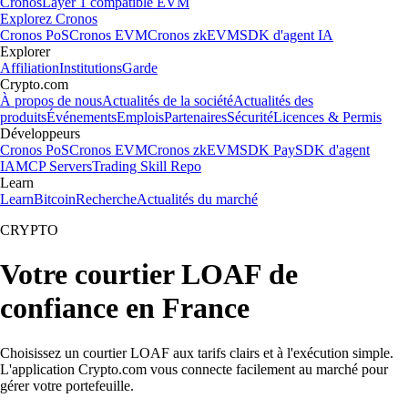
Cronos
Layer 1 compatible EVM
Explorez Cronos
Cronos PoS
Cronos EVM
Cronos zkEVM
SDK d'agent IA
Explorer
Affiliation
Institutions
Garde
Crypto.com
À propos de nous
Actualités de la société
Actualités des
produits
Événements
Emplois
Partenaires
Sécurité
Licences & Permis
Développeurs
Cronos PoS
Cronos EVM
Cronos zkEVM
SDK Pay
SDK d'agent
IA
MCP Servers
Trading Skill Repo
Learn
Learn
Bitcoin
Recherche
Actualités du marché
CRYPTO
Votre courtier LOAF de
confiance en France
Choisissez un courtier LOAF aux tarifs clairs et à l'exécution simple.
L'application Crypto.com vous connecte facilement au marché pour
gérer votre portefeuille.