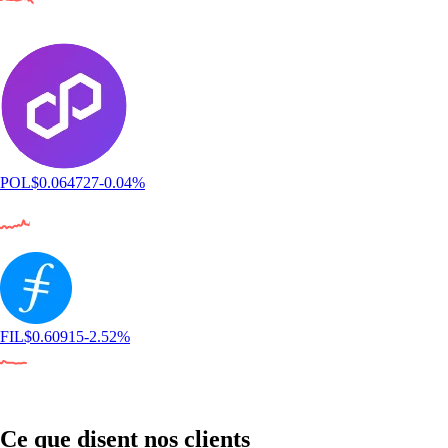
POL
$
0.064727
-0.04
%
FIL
$
0.60915
-2.52
%
Ce que disent nos clients