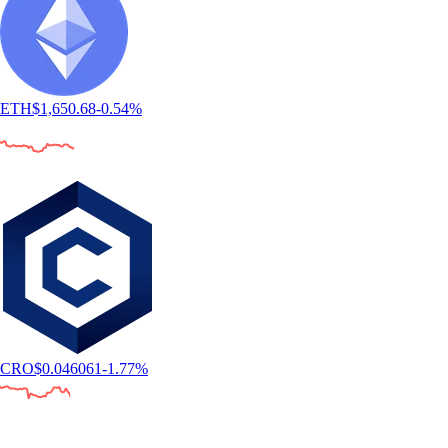
ETH
$
1,650.68
-0.54
%
CRO
$
0.046061
-1.77
%