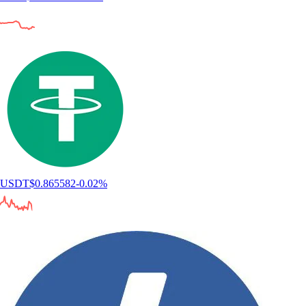
USDT
$
0.865582
-0.02
%