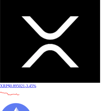
XRP
$
0.895021
-3.45
%