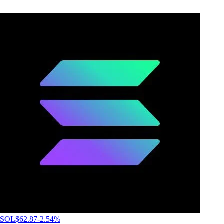
SOL
$
62.87
-2.54
%