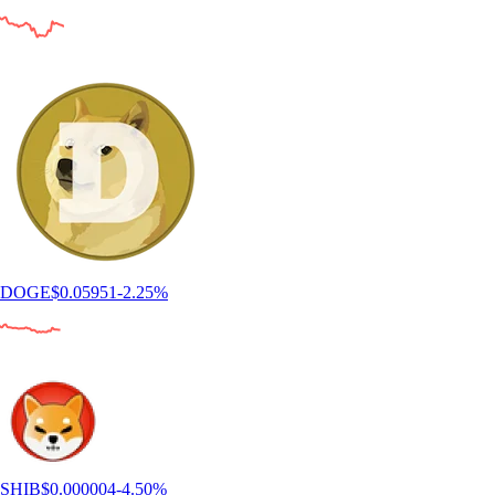
DOGE
$
0.05951
-2.25
%
SHIB
$
0.000004
-4.50
%