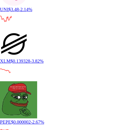
UNI
$
3.48
-2.14
%
XLM
$
0.139328
-3.82
%
PEPE
$
0.000002
-2.67
%