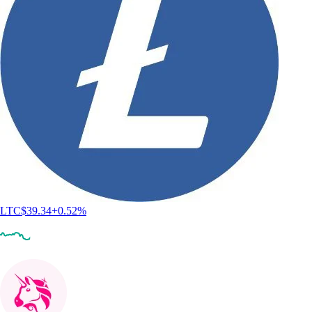
LTC
$
39.34
+
0.52
%