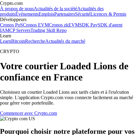
Crypto.com
À propos de nous
Actualités de la société
Actualités des
produits
Événements
Emplois
Partenaires
Sécurité
Licences & Permis
Développeurs
Cronos PoS
Cronos EVM
Cronos zkEVM
SDK Pay
SDK d'agent
IA
MCP Servers
Trading Skill Repo
Learn
Learn
Bitcoin
Recherche
Actualités du marché
CRYPTO
Votre courtier Loaded Lions de
confiance en France
Choisissez un courtier Loaded Lions aux tarifs clairs et à l'exécution
simple. L'application Crypto.com vous connecte facilement au marché
pour gérer votre portefeuille.
Commencer avec Crypto.com
Pourquoi choisir notre plateforme pour vos