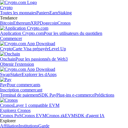
Crypto
Toutes les monnaies
Paniers
Earn
Staking
Tendance
Bitcoin
Ethereum
XRP
Dogecoin
Cronos
Application Crypto.com
Pour les utilisateurs du quotidien
Commencer
Crypto
Carte Visa prépayée
Level Up
Onchain
Pour les passionnés de Web3
Obtenir l'extension
Swap
Staker
Explorer les dApps
Pay
Pour commerçants
Inscription commerçant
Terminal de paiement
SDK Pay
Plug-ins e-commerce
Prédictions
Cronos
Layer 1 compatible EVM
Explorez Cronos
Cronos PoS
Cronos EVM
Cronos zkEVM
SDK d'agent IA
Explorer
Affiliation
Institutions
Garde