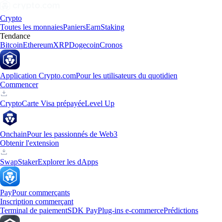
Crypto
Toutes les monnaies
Paniers
Earn
Staking
Tendance
Bitcoin
Ethereum
XRP
Dogecoin
Cronos
Application Crypto.com
Pour les utilisateurs du quotidien
Commencer
Crypto
Carte Visa prépayée
Level Up
Onchain
Pour les passionnés de Web3
Obtenir l'extension
Swap
Staker
Explorer les dApps
Pay
Pour commerçants
Inscription commerçant
Terminal de paiement
SDK Pay
Plug-ins e-commerce
Prédictions