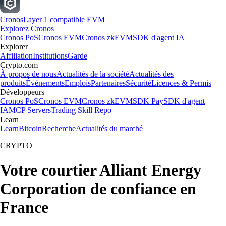
Cronos
Layer 1 compatible EVM
Explorez Cronos
Cronos PoS
Cronos EVM
Cronos zkEVM
SDK d'agent IA
Explorer
Affiliation
Institutions
Garde
Crypto.com
À propos de nous
Actualités de la société
Actualités des
produits
Événements
Emplois
Partenaires
Sécurité
Licences & Permis
Développeurs
Cronos PoS
Cronos EVM
Cronos zkEVM
SDK Pay
SDK d'agent
IA
MCP Servers
Trading Skill Repo
Learn
Learn
Bitcoin
Recherche
Actualités du marché
CRYPTO
Votre courtier Alliant Energy
Corporation de confiance en
France